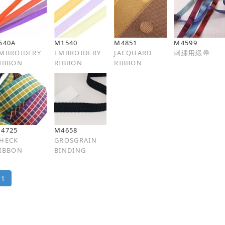
540A
M1540
M4851
M4599
MBROIDERY
EMBROIDERY
JACQUARD
刺繡用緞帶
IBBON
RIBBON
RIBBON
4725
M4658
HECK
GROSGRAIN
IBBON
BINDING
1