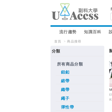
流行趨勢
知識百科
首頁
>
商品搜尋
分類
所有商品分類
鈕釦
緞帶
織帶
M
E
繩子
R
彈性帶