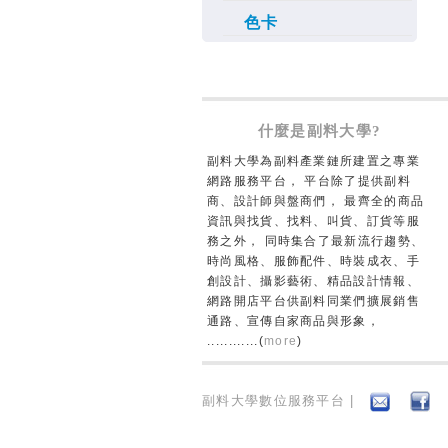
色卡
什麼是副料大學?
副料大學為副料產業鏈所建置之專業
網路服務平台， 平台除了提供副料
商、設計師與盤商們， 最齊全的商品
資訊與找貨、找料、叫貨、訂貨等服
務之外， 同時集合了最新流行趨勢、
時尚風格、服飾配件、時裝成衣、手
創設計、攝影藝術、精品設計情報、
網路開店平台供副料同業們擴展銷售
通路、宣傳自家商品與形象，
............(
more
)
副料大學數位服務平台 |