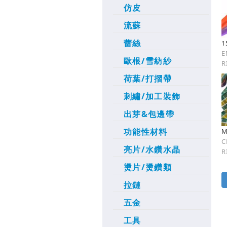
仿皮
流蘇
蕾絲
1
E
歐根/雪紡紗
R
荷葉/打摺帶
刺繡/加工裝飾
出芽&包邊帶
功能性材料
M
C
亮片/水鑽水晶
R
燙片/燙鑽類
拉鏈
五金
工具