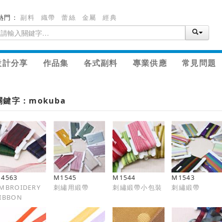
熱門：
副料
織帶
蕾絲
金屬
經典
設計分享
作品集
各式副料
專業供應
常見問題
關鍵字：mokuba
4563
M1545
M1544
M1543
MBROIDERY
刺繡用緞帶
刺繡緞帶小包裝
刺繡緞帶
IBBON