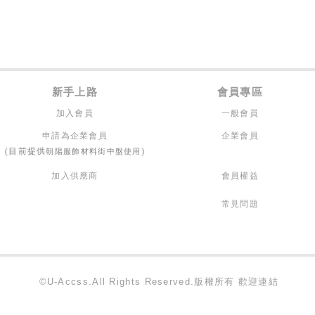
新手上路
會員專區
加入會員
一般會員
申請為企業會員
企業會員
朝陽服飾材料街中盤使用
(目前提供
)
加入供應商
會員權益
常見問題
©U-Accss.All Rights Reserved.版權所有 歡迎連結