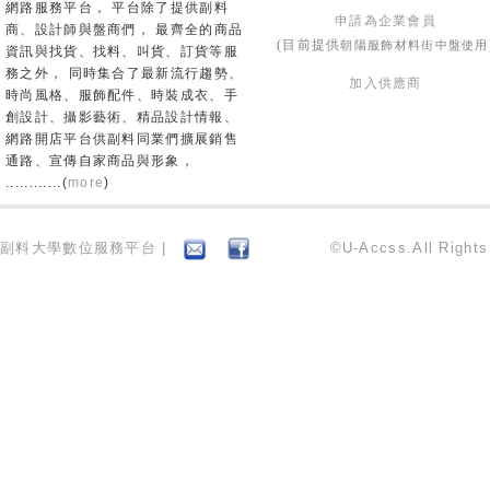
網路服務平台， 平台除了提供副料
申請為企業會員
商、設計師與盤商們， 最齊全的商品
朝陽服飾材料街中盤使用
(目前提供
資訊與找貨、找料、叫貨、訂貨等服
務之外， 同時集合了最新流行趨勢、
加入供應商
時尚風格、服飾配件、時裝成衣、手
創設計、攝影藝術、精品設計情報、
網路開店平台供副料同業們擴展銷售
通路、宣傳自家商品與形象，
............(
more
)
副料大學數位服務平台 |
©U-Accss.All Right