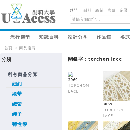
熱門：
副料
織帶
蕾絲
金屬
流行趨勢
知識百科
設計分享
作品集
各
首頁
>
商品搜尋
關鍵字：torchon lace
分類
所有商品分類
3060
鈕釦
TORCHON
LACE
緞帶
織帶
3059
TORCHON
繩子
LACE
彈性帶