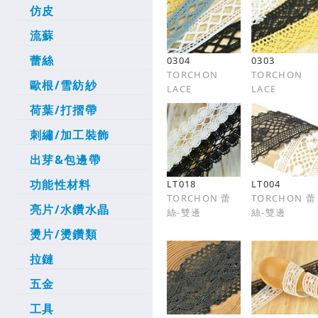
仿皮
流蘇
蕾絲
0304
0303
TORCHON
TORCHON
歐根/雪紡紗
LACE
LACE
荷葉/打摺帶
刺繡/加工裝飾
出芽&包邊帶
功能性材料
LT018
LT004
TORCHON 蕾
TORCHON 蕾
亮片/水鑽水晶
絲-雙邊
絲-雙邊
燙片/燙鑽類
拉鏈
五金
工具