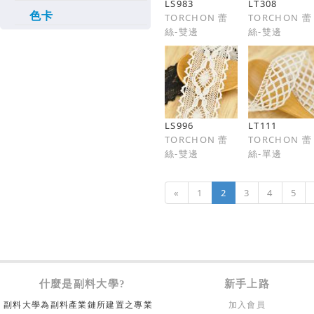
LS983
LT308
色卡
TORCHON 蕾
TORCHON 蕾
絲-雙邊
絲-雙邊
LS996
LT111
TORCHON 蕾
TORCHON 蕾
絲-雙邊
絲-單邊
«
1
2
3
4
5
什麼是副料大學?
新手上路
副料大學為副料產業鏈所建置之專業
加入會員