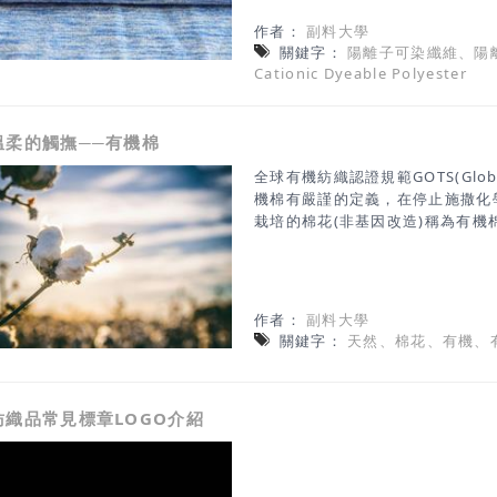
作者：
副料大學
關鍵字：
陽離子可染纖維、陽
Cationic Dyeable Polyester
溫柔的觸撫──有機棉
全球有機紡織認證規範GOTS(Global O
機棉有嚴謹的定義，在停止施撒化
栽培的棉花(非基因改造)稱為有機
作者：
副料大學
關鍵字：
天然、棉花、有機、
紡織品常見標章LOGO介紹