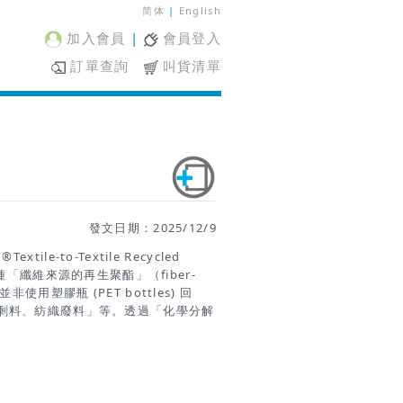
简体
|
English
加入會員
|
會員登入
訂單查詢
叫貨清單
發文日期：2025/12/9
ile-to-Textile Recycled
一種「纖維來源的再生聚酯」（fiber-
r），並非使用塑膠瓶 (PET bottles) 回
剩料、紡織廢料」等。透過「化學分解
(repolymerization)」的方式，將廢棄纖
RENU 聚酯，其品質與性能與原生
(dye-ability) 與 virgin
用 RENU 的布料可以像一般聚酯布料一樣染
。 RENU 的目標與理念 — 如何推