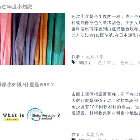
會減輕一半，作為微生物的食糧回
色泣牢度小知識
會產生有害物質 Bemberg™／
對肌膚造成的刺激小，觸感
色泣牢度是色牢度的一種，也叫色
料或殘餘浮色的遷移沾色。主要反
染料溶出而移色到白底或淺色底布
此方法沒有JIS標準號,在日本通常叫「
TEST)測試原理：試樣的一端浸
產生的色泣污染程度，用污染灰卡
料：天平、燒杯、容量瓶、常溫染色機
作者：
副料大學
長10cm以上2. 印花織物取可能
關鍵字：
色泣牢度、色牢度、
橫向取樣3. 對於單色織物，選取本
下端和試樣（寬2.5cm、長3cm
組合試樣。 4. 在50ml或100m
環保小知識/什麼是GRS？
活性劑，將試樣的下 端2cm處浸入
試樣在原狀態下晾乾。 6. 白底
市面上環保標章百百種，它們各自
定。 色泣
大家什麼是GRS全球回收標準認證
至少含有20％回收材料的產品。
過認證。材料收集和材料集中地點
問。 GRS認證審核的項目為何? 
責任如果企業已經順利通過了BSCI、
則通過認證機構評估後，可予以免
作者：
恭盟店長
使用到的化學品管理方針政策。 