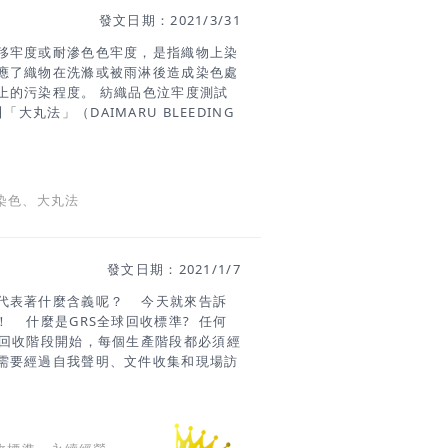
歸到土壤之中。 ★即便燃燒也幾乎不
發文日期：2021/3/31
賓霸的特長 ★纖維表面平滑，親膚性絕佳
移牢度或耐滲色色牢度，是指織物上染
應了織物在洗滌或被雨淋後造成染色處
上的污染程度。 紡織品色泣牢度測試
大丸法」（DAIMARU BLEEDING
入放有試劑的水中，由於水的上升作用而
進行評定。 大丸法的測試方法 試驗材
 試驗方法： 1. 試樣取寬2.5cm、
產生色泣部位的一部分； 條紋織物沿條紋
染色、大丸法
色細平布（寬2.5cm、長10cm），其
）重疊1.5cm處，兩端各縫一條線，製成
l容量的燒杯中倒入一半0.05%非離子界面
發文日期：2021/1/7
溶液5. 室溫下放置2小時，移走燒杯，
處色泣的污染程度用污染灰卡進行評
代表著什麼含義呢？ 今天就來告訴
！ 什麼是GRS全球回收標準? 任何
從回收階段開始，每個生產階段都必須經
需要經過自我聲明、文件收集和現場訪
再生成分產品再生成分大於20% 社會
SA8000，GSCP 等社會責任審核，
除考核。 化學品管理產品生產過程中
環境管理公司是否有環境管理系統，對