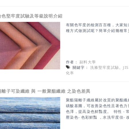
動循環經濟RENU 的誕生，是為
料無法回收、直接棄置的問題。官
染色堅牢度試驗及等級說明介紹
非回收。RENU 鼓勵品牌商、製
舊衣物與生產布料剩料集中
有關色牢度的檢測百百種，大家知
種方式做測試呢？簡單介紹幾種常
作者：
副料大學
關鍵字：
洗滌堅牢度試驗
、
JIS
化率
陽離子可染纖維 與 一般聚酯纖維 之染色差異
聚酯陽離子纖維屬於改質的聚酯纖
磺酸基團，可改善染色性且著色力
色澤，提高染色鮮豔度。 特性 - 
壓染色- 色彩鮮豔 ，水洗牢度佳
題- 與一般聚酯複合可產生異色效