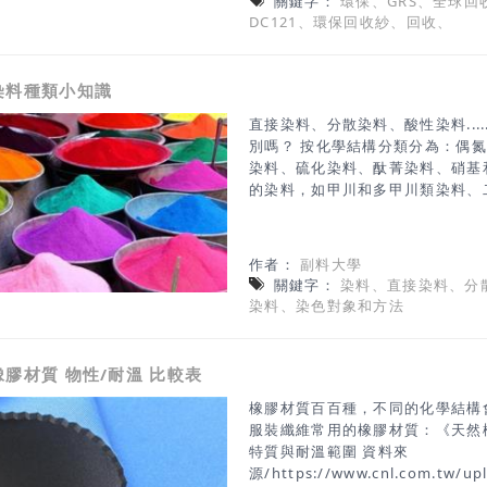
關鍵字：
環保、GRS、全球
能源使用、用水、廢水、廢氣等是否
DC121、環保回收紗、回收、
一多種應用的定義。●追溯可回收投
供一個做出明智決定的工具。●減
最終產品中的材料更加可持續性的
染料種類小知識
中品質問題解決方法的創新。 GR
直接染料、分散染料、酸性染料...
別嗎？ 按化學結構分類分為：偶
染料、硫化染料、酞菁染料、硝基
的染料，如甲川和多甲川類染料、
等。 按應用性能分類分為：直接
料、不溶性偶氮染料、分散染料、
增白劑，此外，還有用於紡織品的
作者：
副料大學
綸染料以及用於食品的食用色素等
關鍵字：
染料、直接染料、分
染料是一類水溶性陰離子染料。染
染料、染色對象和方法
羧基，染料分子與纖維素分子之間
方法直接染料主要用於纖維素纖維
染色。染色時染料在染液中直接上
橡膠材質 物性/耐溫 比較表
纖維上。 《酸性染料》酸性染料
含磺酸基、羧基等酸性基團，通常
橡膠材質百百種，不同的化學結構
與蛋白質纖維分子中的氨基以離子
服裝纖維常用的橡膠材質：《天然
特質與耐溫範圍 資料來
源/https://www.cnl.com.tw/upl