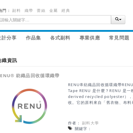
熱門：
副料
織帶
蕾絲
金屬
經典
設計分享
作品集
各式副料
專業供應
常見問題
紡織資訊
RENU® 紡織品回收循環織帶
RENU®紡織品回收循環織帶RENU®Text
Tape RENU 是什麼？RENU 是
derived recycled polyeste
收。它的原料來自「舊衣物、布料
(depolymerization) + 重組 
維轉化為新的聚酯纖維。處理後的 
(virgin) 聚酯相當。RENU 的染色性能 
作者：
副料大學
polyester 相容 — 意味著使
關鍵字：
色，不會因為回收纖維而影響顏色品質