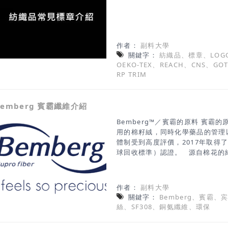
作者：
副料大學
關鍵字：
紡織品、標章、LOGO
OEKO-TEX、REACH、CNS、GO
RP TRIM
Bemberg 賓霸纖維介紹
Bemberg™／賓霸的原料 賓霸
用的棉籽絨，同時化學藥品的管理
體制受到高度評價，2017年取得了由Te
球回收標準）認證。 源自棉花的
更勝一等以包裹在棉花種子周圍的
塑造出超越棉花的舒適感受集天然
一身，是一種不可模仿的
作者：
副料大學
製棉籽絨 賓霸的長纖維與短
關鍵字：
Bemberg、賓霸、
造而成，廢棄後可在大自然的作用
絲、SF308、銅氨纖維、環保
維 ★使用結束之後，又還原到土
如在夏天的環境條件(溫度35度，濕