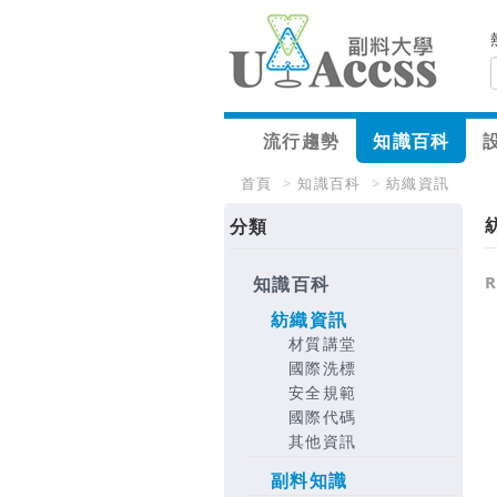
流行趨勢
知識百科
首頁
>
知識百科
>
紡織資訊
分類
知識百科
紡織資訊
材質講堂
國際洗標
安全規範
國際代碼
其他資訊
副料知識