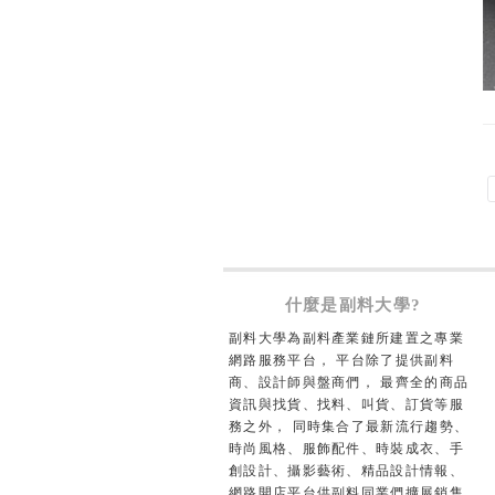
什麼是副料大學?
副料大學為副料產業鏈所建置之專業
網路服務平台， 平台除了提供副料
商、設計師與盤商們， 最齊全的商品
資訊與找貨、找料、叫貨、訂貨等服
務之外， 同時集合了最新流行趨勢、
時尚風格、服飾配件、時裝成衣、手
創設計、攝影藝術、精品設計情報、
網路開店平台供副料同業們擴展銷售