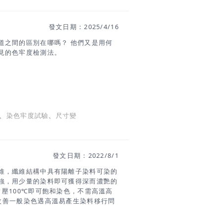
了解決紡織／服裝業中大量廢棄衣物與布
網指出，絕大多數衣物最終被丟棄，而
發文日期：2025/4/16
造商與消費者共同參與回收循環 — 將廢
道之間的區別在哪嗎？ 他們又是用何
見的色牢度檢測法。
、
染色牢度試驗
、
尺寸變
發文日期：2022/8/1
維，纖維結構中具有陽離子染料可染的
強，用少量的染料即可獲得深而濃艷的
常壓100℃即可飽和染色，不需高溫高
- 改善一般染色遇高溫易產生染料移行問
果 原理介紹 #傳遞知識的副料大學