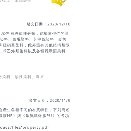
回收標準、永續經營、
有管控。 GRS的目標是什麼? ●統
入材料。●為客戶(品牌商和消費者)提
少生產對人和環境的有害影響。●確保
回收利用和處理。●推動回收材料使用
發文日期：2020/12/10
S認證
...染料有許多種分類，你知道他們的區
氮染料、蒽醌染料、芳甲烷染料、靛族
和亞硝基染料，此外還有其他結構類型
二苯乙烯類染料以及各種雜環類染料
染料、酸性染料、陽離子染料、活性染
還原染料、硫化染料、縮聚染料、螢光
氧化染料（如苯胺黑）、溶劑染料、丙
。 各種染料簡介 《直接染料》直接
散染料、酸性染料、還原
料分子中大多含有磺酸基，有的則具有
以范德華力和氫鍵相結合。染色對象及
的染色，也可用於蠶絲、紙張、皮革的
染纖維，通過范德華力和氫鍵等吸附於
發文日期：2020/11/9
是一類水溶性陰離子染料。染料分子中
以鈉鹽的形式存在，在酸性染浴中可以
會產生各種不同的材質特性，下列簡述
鍵結合，故稱為酸性染料
橡膠NR》與《聚氨脂橡膠PU》的各項
oads/files/property.pdf