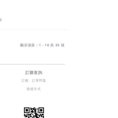
圍
顯示項目：1 - 10 共 35 項
訂購查詢
訂購、訂單問題
取貨方式