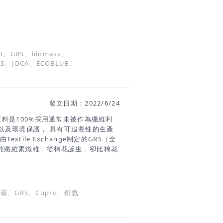
、GRS、biomass、
TS、JOCA、ECOBLUE、
發文日期：2022/6/24
的原料是100%採用通常未被作為纖維利
以及環境保護， 具有可追溯性的生產
xtile Exchange制定的GRS（全
純纖維素纖維，從棉花誕生，卻比棉花
絨毛— 棉籽絨為原料借助化學的力量
纖維的舒適性與化學纖維的功能性於於
存在 未提純的棉籽絨 精
纖維 環保特性賓霸由天然素材製
宾霸、GRS、Cupro、銅氨
下得到分解，是一種可生物降解的纖
壤之中 將賓霸埋入土中後便會被分解，
度80)下， 經過2 個月左右，重量便