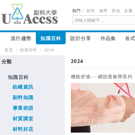
熱門：
副料
織帶
蕾絲
金屬
流行趨勢
知識百科
設計分享
作品集
各
首頁
>
知識百科
>
2024
2024
分類
機能舒適──網狀透氣帶系列
知識百科
紡織資訊
副料知識
專業術語
材質講堂
材料好店