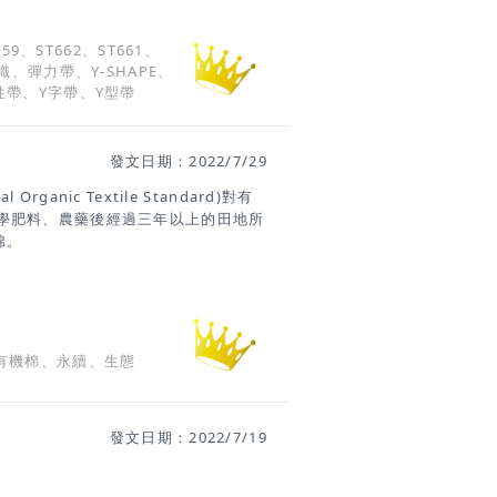
阻礙或壓力。 Y型針織彈力帶完美的解
叉，將織物夾在中間並縫製由於織物是夾
659、ST662、ST661、
覆於內。完美的外觀、平滑的膚觸感再
織、彈力帶、Y-SHAPE、
供非常完美舒適的穿衣體驗。
性帶、Y字帶、Y型帶
發文日期：2022/7/29
rganic Textile Standard)對有
學肥料、農藥後經過三年以上的田地所
棉。
有機棉、永續、生態
發文日期：2022/7/19