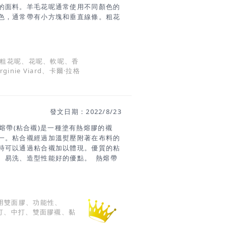
的面料。羊毛花呢通常使用不同顏色的
色，通常帶有小方塊和垂直線條。粗花
軟呢的起源可以追溯到幾個世紀前的蘇
農民從事戶外工作的堅固材料，厚實的
冬天保持溫暖。斜紋軟呢最初被稱
斜紋的意思，是製作斜紋軟呢最流行的編織
、粗花呢、花呢、軟呢、香
因為一位倫敦商人將“tweel”這個名
inie Viard、卡爾·拉格
以蘇格蘭的 River Tweed 命名的。
那以後就被稱為斜紋軟呢。1848
的巴爾莫勒爾城堡並設計了獨特的巴爾
顛群島的上層階級中流行起來。每個高
發文日期：2022/8/23
呢”，以在狩獵探險和其他戶外活動中脫
斜紋軟呢套裝斜紋軟呢因為特殊的織
襯) 熱熔帶(粘合襯)是一種塗有熱熔膠的襯
一。粘合襯經過加溫熨壓附著在布料的
時可以通過粘合襯加以體現。優質的粘
、易洗、造型性能好的優點。 熱熔帶
單面有紡布襯- 在基底上，透過專用設備
雙面膠襯- 薄如蟬翼，如雙面膠般可將
或滾邊處使用。 單面有紡布襯
雙面膠襯(SF127、SF424) 功能：服裝
用雙面膠、功能性、
。使用位置：領口、領片、肩部袖襱、
、端打、中打、雙面膠襯、黏
線處用。 挑選各類服裝所用熱熔帶(粘