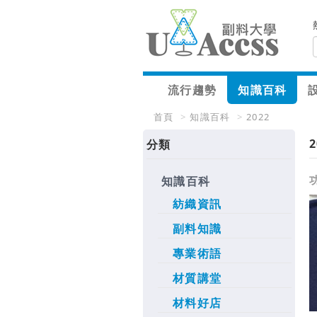
流行趨勢
知識百科
首頁
>
知識百科
>
2022
2
分類
知識百科
紡織資訊
副料知識
專業術語
材質講堂
材料好店