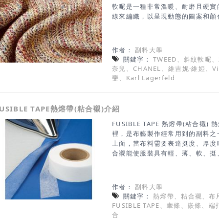
軟呢是一種非常溫暖、耐磨且硬實
線來編織，以呈現動態的圖案和顏
呢在西裝和夾克上很受歡迎。斜紋
格蘭，在那裡它被開發為一種適合
面料足以讓他們在那些狂風大雨的
作者：
副料大學
為“tweel”，這是蘇格蘭語中
關鍵字：
TWEED、斜紋軟呢
技術。根據傳說，這個名字的出現是
奈兒、CHANEL、維吉妮·維婭、Virg
字誤解為“tweed”，認為這種面料是
斐、Karl Lagerfeld
這個名字被保留了下來，這種織物從
年，當阿爾伯特親王購買了蘇格蘭
莫勒爾花呢之後，斜紋軟呢在不列
FUSIBLE TAPE熱熔帶(粘合襯)介紹
地莊園都開始製作自己的“莊園花
穎而出。 香奈兒的靈魂元素──
FUSIBLE TAPE 熱熔帶(粘合
裡，是布藝製作經常用到的副料之
上面，當布料需要表達挺度、厚度
合襯能使服裝具有輕、薄、軟、挺
(粘合襯)的選用，有下列兩種： 
均勻地塗覆一層熱熔樹脂膠製成。
兩塊布料接合黏接，可在折邊
作者：
副料大學
(PA060、SF421~SF423) 
關鍵字：
熱熔帶、粘合襯、布
縫口處固定、補強、防變形和防皺
FUSIBLE TAPE、牽條、嵌條
門襟、袖口、下擺，及其它縫邊縫
合