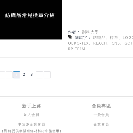
作者：
副料大學
關鍵字：
紡織品、標章、LOGO
OEKO-TEX、REACH、CNS、GO
RP TRIM
2
3
1
新手上路
會員專區
加入會員
一般會員
申請為企業會員
企業會員
朝陽服飾材料街中盤使用
(目前提供
)