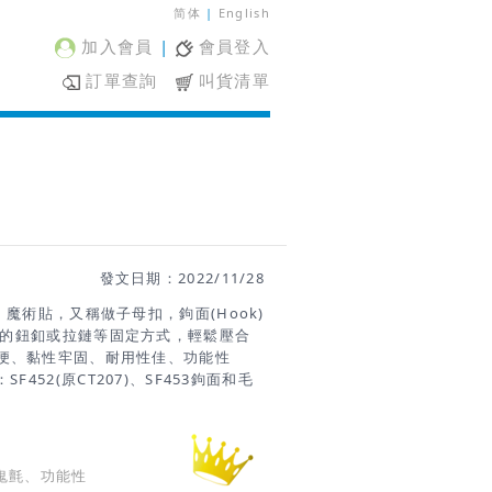
简体
|
English
加入會員
|
會員登入
訂單查詢
叫貨清單
發文日期：2022/11/28
魔術貼，又稱做子母扣，鉤面(Hook)
傳統的鈕釦或拉鏈等固定方式，輕鬆壓合
便、黏性牢固、耐用性佳、功能性
452(原CT207)、SF453鉤面和毛
特殊切鉤角度，擁有高強剝離力和橫向
型粘扣帶：SF009、SF317、
鉤面，手感柔軟細緻、不刺手、不易鉤紗。
品、成衣或鞋類使用。 適用範圍粘扣
鬼氈、功能性
，適用於成衣、運動休閒用品、背包、