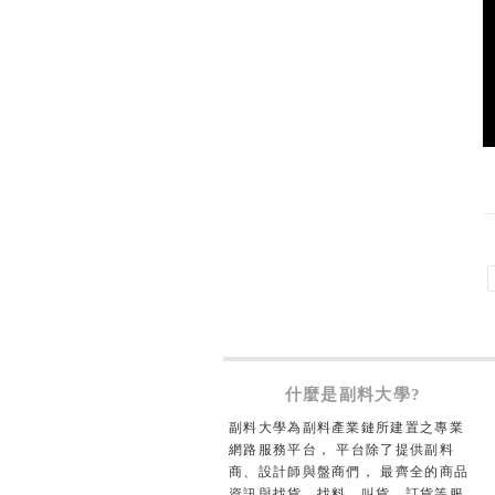
什麼是副料大學?
副料大學為副料產業鏈所建置之專業
網路服務平台， 平台除了提供副料
商、設計師與盤商們， 最齊全的商品
資訊與找貨、找料、叫貨、訂貨等服