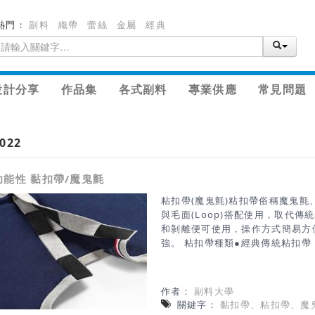
熱門：
副料
織帶
蕾絲
金屬
經典
設計分享
作品集
各式副料
專業供應
常見問題
022
功能性 黏扣帶/魔鬼氈
粘扣帶(魔鬼氈)粘扣帶俗稱魔鬼氈、
與毛面(Loop)搭配使用，取代
和剝離便可使用，操作方式簡易方
強。 粘扣帶種類●經典傳統粘扣帶：SF
面皆使用最高品質紗線，鉤面使用
拉力，毛面刷毛均勻且拉力穩定。●新
SF454、SF455新型專利特殊
作者：
副料大學
提供各種強度可依需求搭配嬰孩用
關鍵字：
黏扣帶、粘扣帶、魔
帶使用範圍廣泛且活用於各個產業