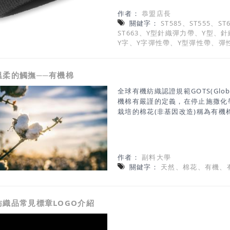
烈運動時產生不舒適的摩擦而感到
作者：
恭盟店長
決了該問題,透過Y型帶的一側分
關鍵字：
ST585、ST555、ST
在Y形部分之中，可將織物完美包
ST663、Y型針織彈力帶、Y型、針
加上適度的5％氨綸纖維彈性可提
Y字、Y字彈性帶、Y型彈性帶、彈
溫柔的觸撫──有機棉
全球有機紡織認證規範GOTS(Global O
機棉有嚴謹的定義，在停止施撒化
栽培的棉花(非基因改造)稱為有機
作者：
副料大學
關鍵字：
天然、棉花、有機、
紡織品常見標章LOGO介紹