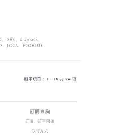
、GRS、biomass、
TS、JOCA、ECOBLUE、
顯示項目：1 - 10 共 24 項
訂購查詢
訂購、訂單問題
取貨方式