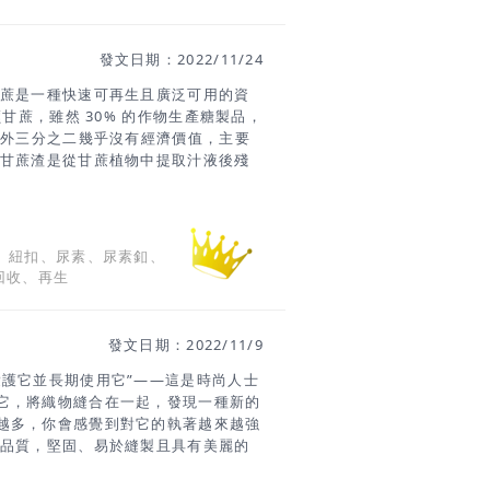
保健用品等，在生活領域中隨處可見粘
發文日期：2022/11/24
甘蔗是一種快速可再生且廣泛可用的資
噸甘蔗，雖然 30% 的作物生產糖製品，
另外三分之二幾乎沒有經濟價值，主要
渣甘蔗渣是從甘蔗植物中提取汁液後殘
產品，每年產量超過5400 萬噸。它
分解。 甘蔗渣可以迅速進行*生物降解
物循環在家庭或工業堆肥時迅速降解成
於改善土壤質量並保持水分，進而使土
、紐扣、尿素、尿素釦、
由微生物把某些物質以化學分解成自然元
保、回收、再生
品，表示該產品能夠被微生物分解回歸
有機物質，如植物和動物，或相似的人
蔗渣由甘蔗廢料製成。在甘蔗的生長過
發文日期：2022/11/9
化為生物物質。產品成份含的植物來源
多。 甘蔗渣適用於什麼產品？甘蔗渣
愛護它並長期使用它”——這是時尚人士
此
它，將織物縫合在一起，發現一種新的
越多，你會感覺到對它的執著越來越強
的品質，堅固、易於縫製且具有美麗的
日常生活中用於縫補和修理，還可以自
縫線』 / 9號線 / 絹線 T-