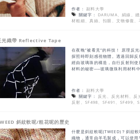
1510100%絲線，可用於縫製
作者：
副料大學
這種縫紉線在京都的一家染廠染色
關鍵字：
DARUMA、絹線、
號線數量：80 米(約8000 公分)材
材粗細、真絲、扣眼、文物修復、
～9 絹針5～9顏色：163色產地
手感- 適合用於絲質、羊毛、和布
布"的拼貼及壓線運用 真絲『手縫線』/
光織帶 Reflective Tape
製，光澤亮麗，適用於絲質材料的
線(約1MM)數量：20 米(約200
在夜晚”被看見”的科技！ 原理反
探照時即刻感視物體。透過回歸反
經由玻璃珠的構造，自行反射到使
材料的秘密──玻璃微珠利用材料
射光依照原本光源路徑反射回去。
彈性、光滑如布料感強化舒適感的
工藝將玻璃微珠形成的反光層植入
作者：
副料大學
反射後回歸的光學原理，使織帶具
關鍵字：
反光、反光材料、反
使之縫製於其他服裝織物後，幫助
反射、SF498、SF491、SF499
被看見。 產品特性-提高穿戴者的
尚趣味性-柔和不刺眼的反光效果
跑者、騎士-用途廣泛，可運用於
TWEED 斜紋軟呢/粗花呢的歷史
帶等。
什麼是斜紋軟呢(TWEED)？斜
織物，通常由羊毛製成，可以使用