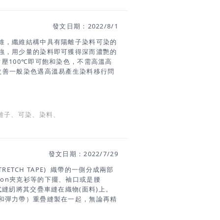
。 2. 與面料的耐熱性能相應。 3. 與
粘合三要素 1、粘合溫度 正確掌握粘
能取得最佳
發文日期：2022/8/1
維，纖維結構中具有陽離子染料可染的
強，用少量的染料即可獲得深而濃艷的
常壓100℃即可飽和染色，不需高溫高
- 改善一般染色遇高溫易產生染料移行問
果 原理介紹 #傳遞知識的副料大學
離子、可染、染料、
發文日期：2022/7/29
 STRETCH TAPE) 織帶的一側分成兩部
son夾克衫等的下擺、袖口或是腰
縫紉將其交疊車縫在織物(面料)上。
和彈力帶）重疊縫製在一起，無論再精
降低，增加皮膚的摩擦感。若為高端衣
服飾的美觀度，若為運動服飾則易在劇