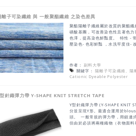
合襯)的原則： 1. 與面料的厚薄相宜
面料縮水率相近。 熱熔帶(粘合襯)
合溫度(約140~160度左右)，才
陽離子可染纖維 與 一般聚酯纖維 之染色差異
聚酯陽離子纖維屬於改質的聚酯纖
磺酸基團，可改善染色性且著色力
色澤，提高染色鮮豔度。 特性 - 
壓染色- 色彩鮮豔 ，水洗牢度佳
題- 與一般聚酯複合可產生異色效
作者：
副料大學
關鍵字：
陽離子可染纖維、陽
Cationic Dyeable Polyester
型針織彈力帶 Y-SHAPE KNIT STRETCH TAPE
Y型針織彈力帶 (Y-SHAPE KNIT
分並呈現Y形。最適合運用於blou
頭。 一般常規的彈力帶，用鎖邊式
但由於必須將兩種織物（衣物面料
細的車工，也會導致穿著的舒適感
料，接合處的不平整將會大幅影響