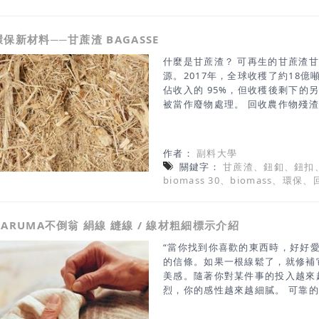
鞋類配飾、文具、園藝用品、醫療
扣帶運用。
環保新材料──甘蔗渣 BAGASSE
什麼是甘蔗渣？ 可再生的甘蔗渣
源。2017年，全球收穫了約18億
佔收入的 95%，但收穫後剩下的
被當作廢物處理。 回收農作物殘
留的纖維甘蔗渣是一種豐富的農業副
是一種植物纖維，會在環境中自然
透過從植物中生產包裝材來終結廢
作者：
副料大學
為土壤肥料返回土地，堆肥還有助
關鍵字：
甘蔗渣、鈕釦、鈕扣
地更具抗旱能力。 *生物降解是
biomass 30、biomass、環
素。可生物降解一詞常用於環保產
自然。可生物降解的物質，一般是
工物質。 甘蔗渣的碳足跡較低甘
DARUMA不倒翁 絹線 縫線 / 線材粗細標示介紹
程中，大氣中的碳被植物捕獲並轉
比例越多，所減少的⼆氧化碳就越
“當你找到你喜歡的東西時，好好
適用於冷、熱、濕和油性產品，因
的信條。如果一根線鬆了，就修補
美感。隨著你對某件事的投入越來
烈，你的感性越來越細膩。 可靠
光澤。DARUMA絲線不僅可以在
由地用於縫製、刺繡和繪畫。 真絲『手