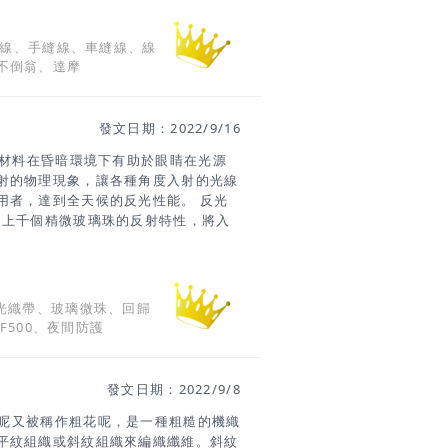
絲織品、毛織品、和服等精緻的高級材料。
，具有絲綢獨有的美麗光澤。尺寸：9
縫線、手縫線、車縫線、線
質：silk(真絲)100%使用針：縫紉針5
不倒翁、達摩
：日本- 具有真絲特有優雅光澤及細膩的
等高級面料- 適合於拼布創作中"和
 16號線 / 絹線 T-1530手工縫
發文日期：2022/9/16
鈕釦、縫孔、扣眼等縫製。尺寸：16號
0 公分)使用針：縫紉針4～6顏
光材料在昏暗環境下有助於眼睛在光源
射的物理現象，讓各種角度入射的光線
用者，達到全天候的反光性能。 反光
中上千個精微玻璃珠的反射特性，將入
 玻璃珠反光材料的優點：高反光性具
延展性可一般水洗 反光織帶使用特殊
布基表面，利用光線在玻璃微珠內折射
有高功能的安全性。牢固的布質基底，
光織帶、玻璃微珠、回歸
穿著者在光線昏暗或黑夜場景中更容易
、SF500、夜間防護
能見度和安全保護性-為服裝造型添增時
讓夜間移動更安全-適合兒童、行人、慢
戶外服裝、箱包、鞋、帽、雨傘、安全
發文日期：2022/9/8
紋軟呢又被稱作粗花呢，是一種粗糙的機織
平紋組織或斜紋組織來編織纖維。斜紋