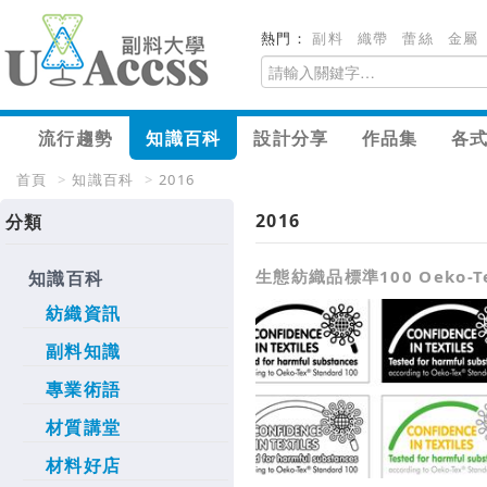
熱門：
副料
織帶
蕾絲
金屬
流行趨勢
知識百科
設計分享
作品集
各
首頁
>
知識百科
>
2016
2016
分類
生態紡織品標準100 Oeko-Tex
知識百科
紡織資訊
副料知識
專業術語
材質講堂
材料好店