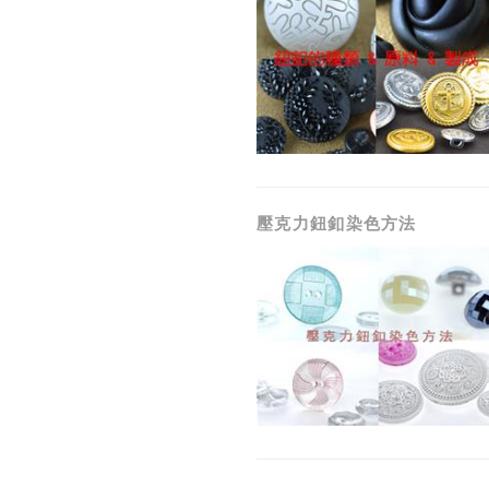
壓克力鈕釦染色方法