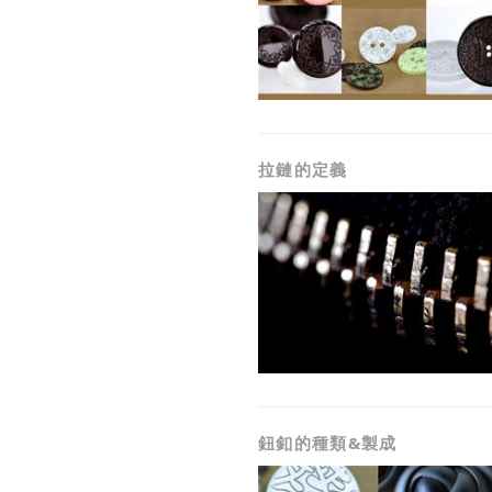
拉鏈的定義
鈕釦的種類&製成