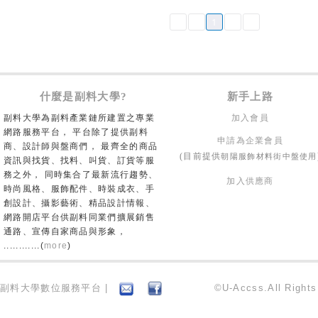
1
什麼是副料大學?
新手上路
副料大學為副料產業鏈所建置之專業
加入會員
網路服務平台， 平台除了提供副料
申請為企業會員
商、設計師與盤商們， 最齊全的商品
朝陽服飾材料街中盤使用
(目前提供
資訊與找貨、找料、叫貨、訂貨等服
務之外， 同時集合了最新流行趨勢、
加入供應商
時尚風格、服飾配件、時裝成衣、手
創設計、攝影藝術、精品設計情報、
網路開店平台供副料同業們擴展銷售
通路、宣傳自家商品與形象，
............(
more
)
副料大學數位服務平台 |
©U-Accss.All Right