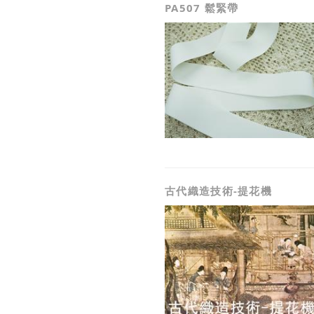
PA507 鬆緊帶
古代織造技術-提花機