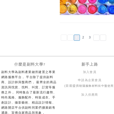
2
3
1
什麼是副料大學?
新手上路
副料大學為副料產業鏈所建置之專業
加入會員
網路服務平台， 平台除了提供副料
申請為企業會員
商、設計師與盤商們， 最齊全的商品
朝陽服飾材料街中盤使用
(目前提供
資訊與找貨、找料、叫貨、訂貨等服
務之外， 同時集合了最新流行趨勢、
加入供應商
時尚風格、服飾配件、時裝成衣、手
創設計、攝影藝術、精品設計情報、
網路開店平台供副料同業們擴展銷售
通路、宣傳自家商品與形象，