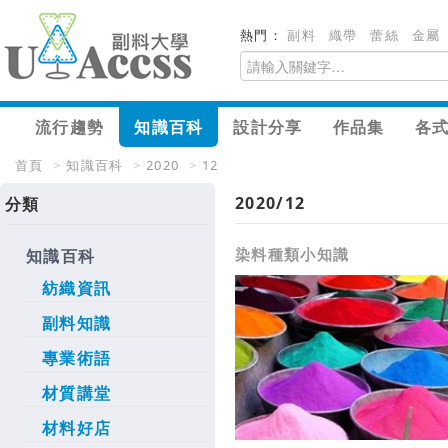
熱門：
副料
織帶
蕾絲
金屬
流行趨勢
知識百科
設計分享
作品集
各
首頁
>
知識百科
>
2020
>
12
2020/12
分類
染料種類小知識
知識百科
紡織資訊
副料知識
專業術語
材質講堂
材料好店