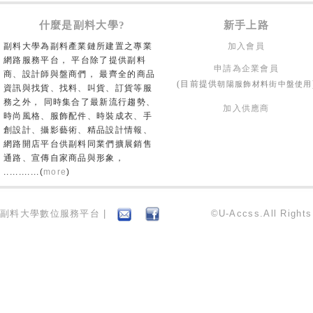
什麼是副料大學?
新手上路
副料大學為副料產業鏈所建置之專業
加入會員
網路服務平台， 平台除了提供副料
申請為企業會員
商、設計師與盤商們， 最齊全的商品
朝陽服飾材料街中盤使用
(目前提供
資訊與找貨、找料、叫貨、訂貨等服
務之外， 同時集合了最新流行趨勢、
加入供應商
時尚風格、服飾配件、時裝成衣、手
創設計、攝影藝術、精品設計情報、
網路開店平台供副料同業們擴展銷售
通路、宣傳自家商品與形象，
............(
more
)
副料大學數位服務平台 |
©U-Accss.All Right