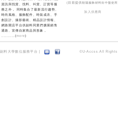
朝陽服飾材料街中盤使用
(目前提供
資訊與找貨、找料、叫貨、訂貨等服
務之外， 同時集合了最新流行趨勢、
加入供應商
時尚風格、服飾配件、時裝成衣、手
創設計、攝影藝術、精品設計情報、
網路開店平台供副料同業們擴展銷售
通路、宣傳自家商品與形象，
............(
more
)
副料大學數位服務平台 |
©U-Accss.All Right