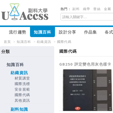
熱門：
副料
織帶
蕾絲
金屬
流行趨勢
知識百科
設計分享
作品集
各
首頁
>
知識百科
>
紡織資訊
>
國際代碼
國際代碼
分類
GB250 評定變色用灰色樣卡 
知識百科
紡織資訊
材質講堂
國際洗標
安全規範
國際代碼
其他資訊
副料知識