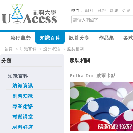
熱門：
副料
織帶
蕾絲
金屬
流行趨勢
知識百科
設計分享
作品集
各
首頁
>
知識百科
>
設計概論
>
服裝相關
服裝相關
分類
Polka Dot-波爾卡點
知識百科
紡織資訊
副料知識
專業術語
材質講堂
材料好店