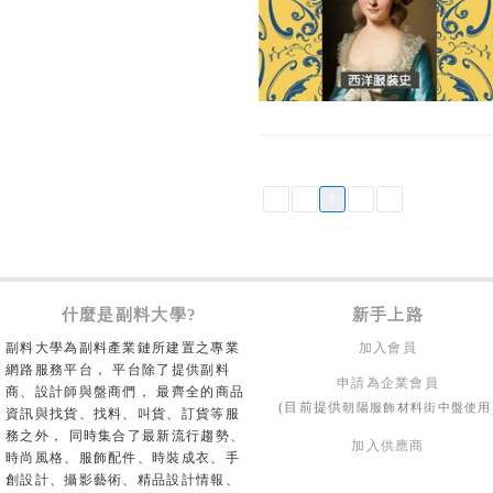
1
什麼是副料大學?
新手上路
副料大學為副料產業鏈所建置之專業
加入會員
網路服務平台， 平台除了提供副料
申請為企業會員
商、設計師與盤商們， 最齊全的商品
朝陽服飾材料街中盤使用
(目前提供
資訊與找貨、找料、叫貨、訂貨等服
務之外， 同時集合了最新流行趨勢、
加入供應商
時尚風格、服飾配件、時裝成衣、手
創設計、攝影藝術、精品設計情報、