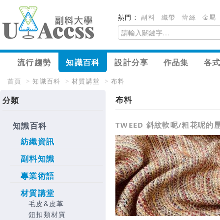
熱門：
副料
織帶
蕾絲
金屬
流行趨勢
知識百科
設計分享
作品集
各
首頁
>
知識百科
>
材質講堂
>
布料
布料
分類
TWEED 斜紋軟呢/粗花呢的
知識百科
紡織資訊
副料知識
專業術語
材質講堂
毛皮&皮革
鈕扣類材質