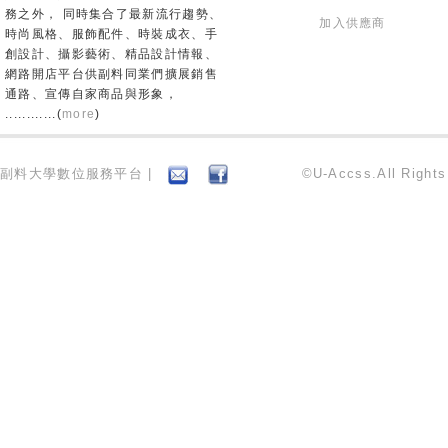
務之外， 同時集合了最新流行趨勢、
加入供應商
時尚風格、服飾配件、時裝成衣、手
創設計、攝影藝術、精品設計情報、
網路開店平台供副料同業們擴展銷售
通路、宣傳自家商品與形象，
............(
more
)
副料大學數位服務平台 |
©U-Accss.All Right