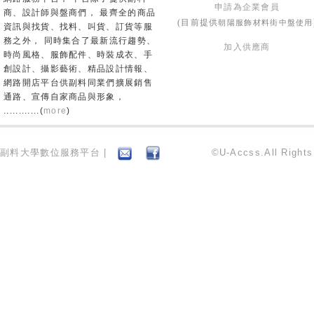
申請為企業會員
商、設計師與盤商們， 最齊全的商品
朝陽服飾材料街中盤使用
(目前提供
資訊與找貨、找料、叫貨、訂貨等服
務之外， 同時集合了最新流行趨勢、
加入供應商
時尚風格、服飾配件、時裝成衣、手
創設計、攝影藝術、精品設計情報、
網路開店平台供副料同業們擴展銷售
通路、宣傳自家商品與形象，
............(
more
)
副料大學數位服務平台 |
©U-Accss.All Right