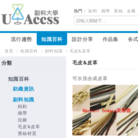
熱門：
副料
織帶
蕾絲
金屬
流行趨勢
知識百科
設計分享
作品集
各
首頁
>
知識百科
>
副料知識
>
毛皮&皮革
毛皮&皮革
分類
可水洗合成皮革
知識百科
紡織資訊
副料知識
鈕釦
織帶
拉鍊
毛皮&皮革
蕾絲材質