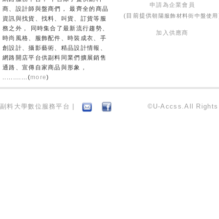
申請為企業會員
商、設計師與盤商們， 最齊全的商品
朝陽服飾材料街中盤使用
(目前提供
資訊與找貨、找料、叫貨、訂貨等服
務之外， 同時集合了最新流行趨勢、
加入供應商
時尚風格、服飾配件、時裝成衣、手
創設計、攝影藝術、精品設計情報、
網路開店平台供副料同業們擴展銷售
通路、宣傳自家商品與形象，
............(
more
)
副料大學數位服務平台 |
©U-Accss.All Right