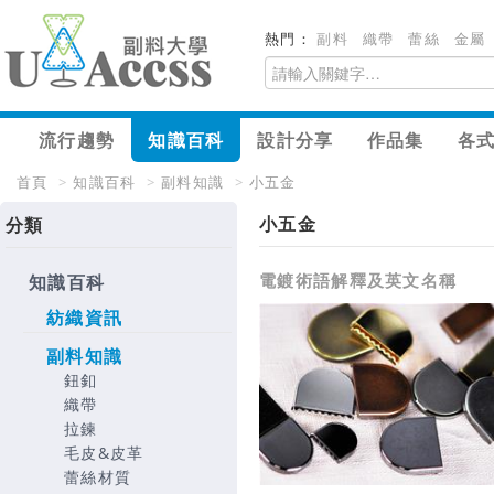
熱門：
副料
織帶
蕾絲
金屬
流行趨勢
知識百科
設計分享
作品集
各
首頁
>
知識百科
>
副料知識
>
小五金
小五金
分類
電鍍術語解釋及英文名稱
知識百科
紡織資訊
副料知識
鈕釦
織帶
拉鍊
毛皮&皮革
蕾絲材質