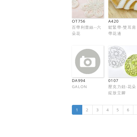
OT756
A420
百帶利蕾絲--六
鬆緊帶-雙耳肩
朵花
帶花邊
DA994
0107
GALON
壓克力鈕-花朵
綻放立腳
1
2
3
4
5
6