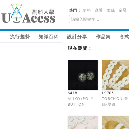
熱門：
副料
織帶
蕾絲
金屬
流行趨勢
知識百科
設計分享
作品集
各
現在瀏覽：
6418
LS705
ALLOY/POLY
TORCHON 蕾
BUTTON
絲-雙邊