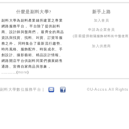
什麼是副料大學?
新手上路
副料大學為副料產業鏈所建置之專業
加入會員
網路服務平台， 平台除了提供副料
申請為企業會員
商、設計師與盤商們， 最齊全的商品
朝陽服飾材料街中盤使用
(目前提供
資訊與找貨、找料、叫貨、訂貨等服
務之外， 同時集合了最新流行趨勢、
加入供應商
時尚風格、服飾配件、時裝成衣、手
創設計、攝影藝術、精品設計情報、
網路開店平台供副料同業們擴展銷售
通路、宣傳自家商品與形象，
............(
more
)
副料大學數位服務平台 |
©U-Accss.All Right