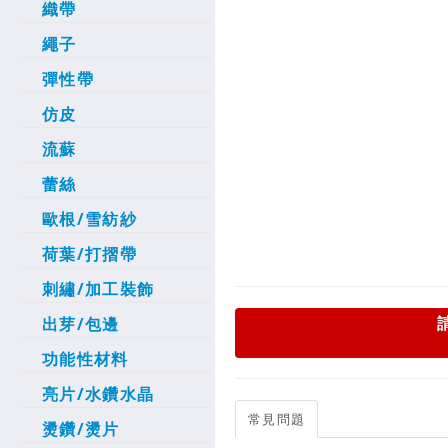
織帶
繩子
彈性帶
仿皮
流蘇
蕾絲
歐根/雪紡紗
荷葉/打摺帶
刺繡/加工裝飾
出芽/包邊
功能性材料
亮片/水鑽水晶
常見問題
燙鑽/燙片