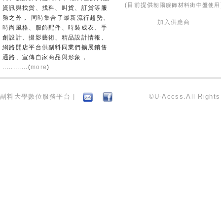
朝陽服飾材料街中盤使用
(目前提供
資訊與找貨、找料、叫貨、訂貨等服
務之外， 同時集合了最新流行趨勢、
加入供應商
時尚風格、服飾配件、時裝成衣、手
創設計、攝影藝術、精品設計情報、
網路開店平台供副料同業們擴展銷售
通路、宣傳自家商品與形象，
............(
more
)
副料大學數位服務平台 |
©U-Accss.All Right