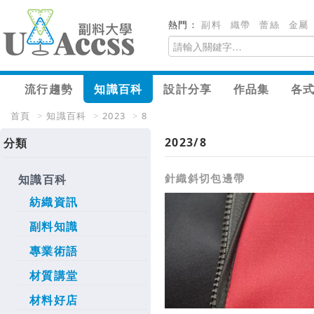
熱門：
副料
織帶
蕾絲
金屬
流行趨勢
知識百科
設計分享
作品集
各
首頁
>
知識百科
>
2023
>
8
2023/8
分類
針織斜切包邊帶
知識百科
紡織資訊
副料知識
專業術語
材質講堂
材料好店