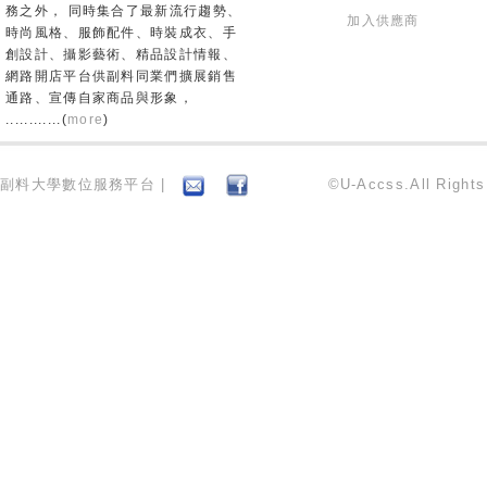
務之外， 同時集合了最新流行趨勢、
加入供應商
時尚風格、服飾配件、時裝成衣、手
創設計、攝影藝術、精品設計情報、
網路開店平台供副料同業們擴展銷售
通路、宣傳自家商品與形象，
............(
more
)
副料大學數位服務平台 |
©U-Accss.All Right