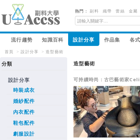
熱門：
副料
織帶
蕾絲
金屬
流行趨勢
知識百科
設計分享
作品集
各
首頁
>
設計分享
>
造型藝術
造型藝術
分類
可持續時尚：古巴藝術家Celi
設計分享
時裝成衣
婚紗配件
內衣配件
鞋包配件
劇服設計