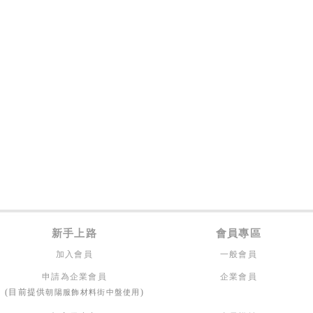
新手上路
會員專區
加入會員
一般會員
申請為企業會員
企業會員
朝陽服飾材料街中盤使用
(目前提供
)