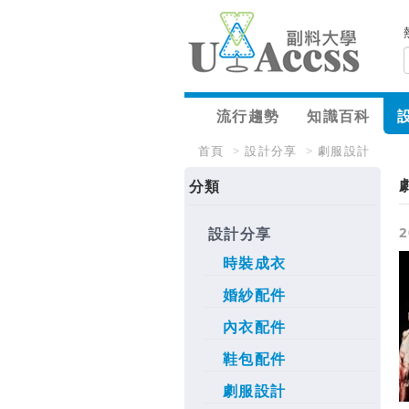
流行趨勢
知識百科
首頁
>
設計分享
>
劇服設計
分類
2
設計分享
時裝成衣
婚紗配件
內衣配件
鞋包配件
劇服設計