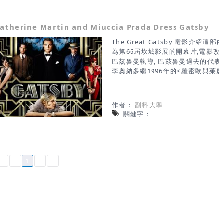
atherine Martin and Miuccia Prada Dress Gatsby
The Great Gatsby 電影
為第66屆坎城影展的開幕片,電影
巴茲魯曼執導, 巴茲魯曼過去的代表
李奧納多繼1996年的<羅密歐與茱
著,巴茲魯曼用3D手法呈現1920
中更多的層次感,讓觀眾更深刻體
的多金富豪蓋玆比, 與女星凱特莫
作者：
副料大學
空虛, 對無法挽回的舊愛執著, 
關鍵字：
魯曼Baz Luhrmann的老婆Cath
佳美術設計與服裝設計獎, 為此部戲
係， 還請來義大利時尚設計師繆西亞普拉
的設計,親自操刀為《大亨小傳》設計戲
計，此外Tiffany & Co也量身
1