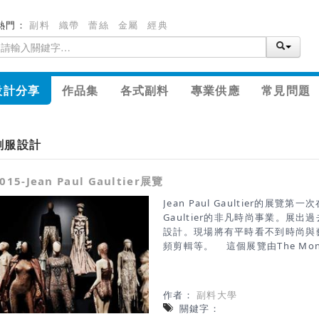
熱門：
副料
織帶
蕾絲
金屬
經典
設計分享
作品集
各式副料
專業供應
常見問題
劇服設計
015-Jean Paul Gaultier展覽
Jean Paul Gaultier的
Gaultier的非凡時尚事業。展
設計。現場將有平時看不到時尚與
頻剪輯等。 這個展覽由The Montrea
物館蒙特利爾與RMN舉辦)。2015
／副料大學 資料來源／http://into-t
paul-gaultier-l
作者：
副料大學
關鍵字：