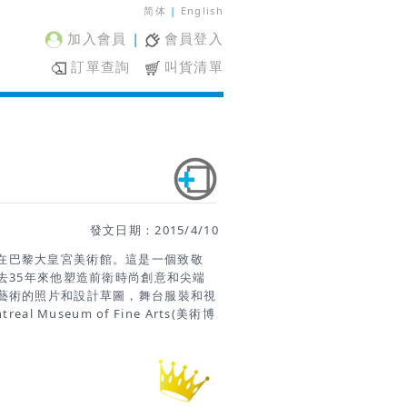
简体
|
English
加入會員
|
會員登入
訂單查詢
叫貨清單
發文日期：2015/4/10
展覽第一次在巴黎大皇宮美術館。這是一個致敬
出過去35年來他塑造前衛時尚創意和尖端
藝術的照片和設計草圖，舞台服裝和視
l Museum of Fine Arts(美術博
年4月1日 - 2015年8月3日 編輯
he-fashion.com/37451/jean-