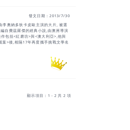
發文日期：2013/7/30
介紹這部由李奧納多狄卡皮歐主演的大片, 被選
改編自費茲羅傑的經典小說,由澳洲導演
作包括<紅磨坊>與<澳大利亞>,他與
麗葉>後,相隔17年再度攜手挑戰文學名
年代紙醉金迷的紐約,導演想要呈現場景
驗富豪蓋玆比的華麗世界,李奧納多飾演
里根大談禁忌之戀,富商生活豪奢卻內心
付出一切卻換來孤獨。電影服裝導演巴茲
erine Martin因《紅磨坊》獲奧斯卡最
打造服裝之外, 因為與Prada有合作關
達 (Miuccia Prada)擔任華服
服。男裝由Brooks Brothers設
訂作珠寶的設計 。 右圖裡:
顯示項目：1 - 2 共 2 項