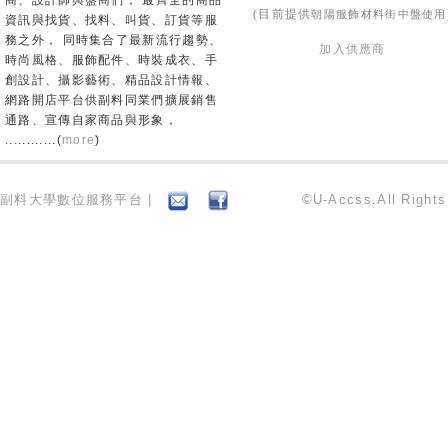
商、設計師與盤商們， 最齊全的商品
朝陽服飾材料街中盤使用
(目前提供
資訊與找貨、找料、叫貨、訂貨等服
務之外， 同時集合了最新流行趨勢、
加入供應商
時尚風格、服飾配件、時裝成衣、手
創設計、攝影藝術、精品設計情報、
網路開店平台供副料同業們擴展銷售
通路、宣傳自家商品與形象，
............(
more
)
副料大學數位服務平台 |
©U-Accss.All Right