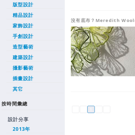
版型設計
精品設計
沒有底布？Meredith Woo
家飾設計
手創設計
造型藝術
建築設計
攝影藝術
插畫設計
其它
按時間彙總
1
設計分享
2013年