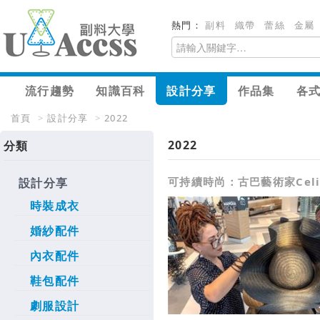
熱門：
副料
織帶
蕾絲
金屬
流行趨勢
知識百科
設計分享
作品集
各
首頁
>
設計分享
>
2022
2022
分類
可持續時尚：古巴藝術家Celi
設計分享
時裝成衣
婚紗配件
內衣配件
鞋包配件
劇服設計