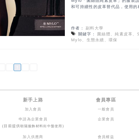
Mylo「菌絲體純素皮革」的服裝
和可持續性的皮革替代品，使用的
巨大進步。 什麼是Mylo？ Mylo
的一種可生物降解的菌絲體純素皮革。B
（蘑菇的根部結構）的生長條件，
作者：
副料大學
其外觀和感覺就像皮革一樣。 與製
關鍵字：
菌絲體、純素皮革、Stel
飼養和犧牲牲畜，或任何相關的溫
Mylo、生態永續、環保
能生長的動物皮相比，Mylo可在數
好的選擇，合成皮大部分是由聚氨
有證明對人類有危險，但這些有毒
續存在。 由菌絲體細胞製成的My
1
料圈引起熱潮且備受矚目的新材料
新手上路
會員專區
加入會員
一般會員
申請為企業會員
企業會員
朝陽服飾材料街中盤使用
(目前提供
)
加入供應商
會員權益