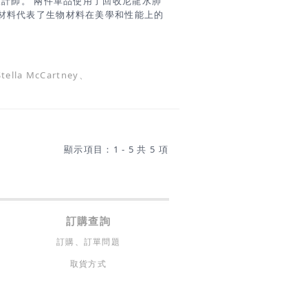
設計師。 兩件單品使用了回收尼龍水肺
材料代表了生物材料在美學和性能上的
是由生物技術公司Bolt Threads製造
olt Threads透過控制菌絲體
生產出可以固化並鞣製成柔軟的基材，
作皮革不同，製作Mylo的過程不涉及
la McCartney、
室氣體或材料廢物。而且與需要數年才
週內生長。 Mylo也是比合成皮革更
酯或PVC製成的。雖然在使用過程中沒
化學物質會在垃圾填埋場和地下水中持
lo，可完全生物降解且無毒，是生物材
顯示項目：1 - 5 共 5 項
！
訂購查詢
訂購、訂單問題
取貨方式