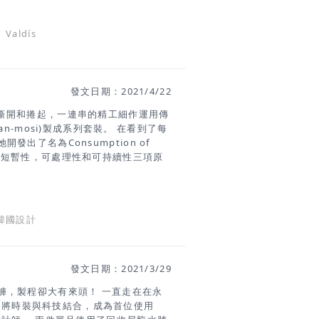
com/2021/05/21/valdis-
aldís
lothing-design/
發文日期：2021/4/22
裁、撕開和捲起，一連串的精工細作運用傳
san-mosi)製成系列套裝。 在看到了每
出了名為Consumption of
基於短暫性，可處理性和可持續性三項原
種手工藝文化帶回我們的消費社會。”將傳
，並解決緊迫的環境問題和時裝業造成
狀況，並設想可持續工藝的解決方
韓國設計
發文日期：2021/3/29
褲，製程卻大有來頭！ 一直走在在永
ney，將時裝與科技結合，成為首位使用