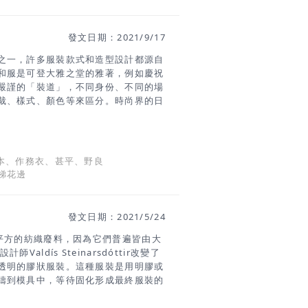
簡單的形狀。 茄子色湯匙、苔綠色杯子和
部分，這些都可以使用一次或多次。除
發文日期：2021/9/17
ner 設計的這個系列證明了仍有其他方式
n
之一，許多服裝款式和造型設計都源自
和服是可登大雅之堂的雅著，例如慶祝
嚴謹的「裝道」，不同身份、不同的場
裁、樣式、顏色等來區分。時尚界的日
款式和工藝，也沒有複雜的穿著禮法和
和設計融入到現代時裝中。 下面介紹
え）早期為寺廟內的僧侶打掃時所穿著
有許多傳統工藝職人以及料理人將作務
本、作務衣、甚平、野良
不只是夏天，在一年四季都很實穿。作
梯花邊
服，與野良着相似程度極高，大致上作務
打結固定的綁帶設計。 甚平（じんべ
。甚平和作務衣的外形有很多相似之
發文日期：2021/5/24
部處有打結固定的繩子，衣襟左搭右。
比較寬闊，在肩線會有繩狀的透氣設
億平方的紡織廢料，因為它們普遍皆由大
作務衣是一種工作服，袖口太寬礙事。
aldís Steinarsdóttir改變了
透明的膠狀服裝。這種服裝是用明膠或
鑄到模具中，等待固化形成最終服裝的
需的確切材料量，因此不會產生浪費。
熱融化成材料，再次製成新的服