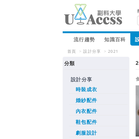
流行趨勢
知識百科
首頁
>
設計分享
>
2021
2
分類
設計分享
時裝成衣
婚紗配件
內衣配件
鞋包配件
劇服設計