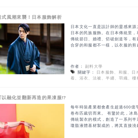
Konig 的幫助下，將其打印成
米色的碗構成了極簡主義系列的一
日式風潮來襲！日本服飾解析
了將垃圾丟到掩埋場，Gollack
處理食物垃圾。 資料來源/Dezee
日本文化一直是設計師的靈感來源
日本的民族服飾。在日本傳統里，
傳統節日、婚禮、切磋劍道等，有
合穿的和服都不一樣，以衣服的剪
式設計並不是完全複製傳統和服的
嚴謹的分類，只取和服的特色剪裁
幾種典型的樣式： 作務衣（さむ
作者：
副料大學
的服飾，後來為平民工作服。現在
關鍵字：
日本服飾、和服、日
衣當作工作服，簡單舒適的作務衣
着、浴衣、法被、半纏、羽織、樓
務衣跟“野良着”為同性質的工作
衣的剪裁設計為左搭右，腰部處有
い）甚平是夏天穿著的休閒家居服
可以融化並翻新再造的果凍服!?
處：衣長及臀，細領，領衿尾與腰
要區分他們也很簡單，甚平的袖口
每年時裝產業都會產生超過600
計，在炎熱的夏季更透氣舒適。而
卷布匹裁切而來。 有鑒於此，冰島設計師V
另外，甚平一般配的是短褲
傳統製衣的模式，創造了一系列半
瓊脂液體基材製成的，將其直接澆
樣貌。 過程中僅使用生產服裝所
服裝一旦磨損或不再需要，可以加