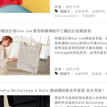
裝。 資料來
作者：
副料大學
源/DEZEENhttps://www.dezeen.
關鍵字：
永續經營、永續時尚、V
steinarsdottir-shape-repeat-c
Steinarsdóttir、可持續性
韓國設計師Sun Lee運用韓國傳統手工藝設計紙製服裝
韓國設計師Sun Lee將紙張剪
統韓國紙(Hanji)和韓山苧麻(han
個季節結束時扔掉的大量衣物後，她開發
Heritage的時裝系列，此系列
則。 Sun Lee說：“我想將這
統的材料和技術重新引入當代文化
的浪費。 該系列反思當前的時尚
作者：
副料大學
案。 資料來源/Dazeen
關鍵字：
永續經營、紙服裝、
Stella McCartney X Mylo 菌絲體純素皮革服裝 首次亮相！
看似平凡低調的黑色緊身上衣和長
續時尚尖端的Stella McCart