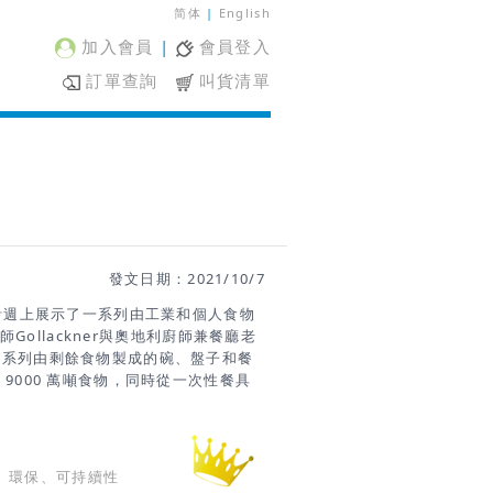
简体
|
English
加入會員
|
會員登入
訂單查詢
叫貨清單
發文日期：2021/10/7
維也納設計週上展示了一系列由工業和個人食物
Gollackner與奧地利廚師兼餐廳老
發出了一系列由剩餘食物製成的碗、盤子和餐
浪費 9000 萬噸食物，同時從一次性餐具
以我考慮將這兩個問題‘連結起來’，嘗試
ackner 表示。 為了製作餐具，他們
食物廢料，例如豬皮和舊麵包。 根據
然後混合成光滑的糊狀物，由菌絲體粘
、環保、可持續性
機，並在廚師和食品設計師 Peter