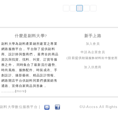
1
什麼是副料大學?
新手上路
副料大學為副料產業鏈所建置之專業
加入會員
網路服務平台， 平台除了提供副料
申請為企業會員
商、設計師與盤商們， 最齊全的商品
朝陽服飾材料街中盤使用
(目前提供
資訊與找貨、找料、叫貨、訂貨等服
務之外， 同時集合了最新流行趨勢、
加入供應商
時尚風格、服飾配件、時裝成衣、手
創設計、攝影藝術、精品設計情報、
網路開店平台供副料同業們擴展銷售
通路、宣傳自家商品與形象，
............(
more
)
副料大學數位服務平台 |
©U-Accss.All Right