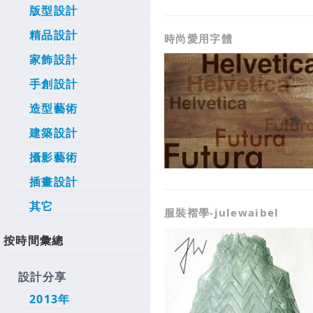
版型設計
精品設計
時尚愛用字體
家飾設計
手創設計
造型藝術
建築設計
攝影藝術
插畫設計
其它
服裝褶學-julewaibel
按時間彙總
設計分享
2013年