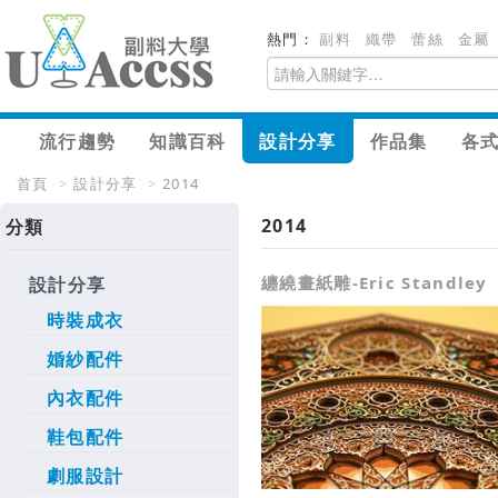
熱門：
副料
織帶
蕾絲
金屬
流行趨勢
知識百科
設計分享
作品集
各
首頁
>
設計分享
>
2014
2014
分類
纏繞畫紙雕-Eric Standley
設計分享
時裝成衣
婚紗配件
內衣配件
鞋包配件
劇服設計