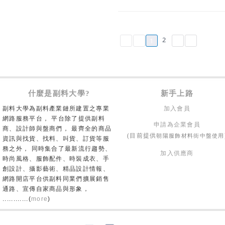
2
1
什麼是副料大學?
新手上路
副料大學為副料產業鏈所建置之專業
加入會員
網路服務平台， 平台除了提供副料
申請為企業會員
商、設計師與盤商們， 最齊全的商品
朝陽服飾材料街中盤使用
(目前提供
資訊與找貨、找料、叫貨、訂貨等服
務之外， 同時集合了最新流行趨勢、
加入供應商
時尚風格、服飾配件、時裝成衣、手
創設計、攝影藝術、精品設計情報、
網路開店平台供副料同業們擴展銷售
通路、宣傳自家商品與形象，
............(
more
)