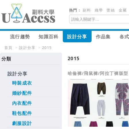
熱門：
副料
織帶
蕾絲
金屬
流行趨勢
知識百科
設計分享
作品集
各
首頁
>
設計分享
>
2015
2015
分類
哈倫褲/飛鼠褲/阿拉丁褲版型
設計分享
時裝成衣
婚紗配件
內衣配件
鞋包配件
劇服設計