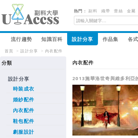
熱門：
副料
織帶
蕾絲
金屬
流行趨勢
知識百科
設計分享
作品集
各
首頁
>
設計分享
>
內衣配件
內衣配件
分類
2013施華洛世奇與維多利亞
設計分享
時裝成衣
婚紗配件
內衣配件
鞋包配件
劇服設計