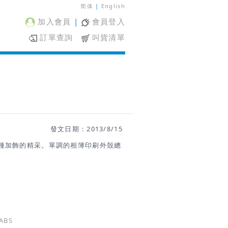
简体
|
English
加入會員
|
會員登入
訂單查詢
叫貨清單
發文日期：2013/8/15
種加飾的精采。單調的相簿印刷外殼總
ABS