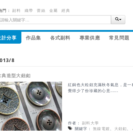
熱門：
副料
織帶
蕾絲
金屬
經典
設計分享
作品集
各式副料
專業供應
常見問題
013/8
古典造型大鈕釦
紅銅色大粒鈕充滿秋冬氣息，是一
覺得少了份珍藏的心意......
作者：
副料大學
關鍵字：
無鎳電鍍
、
大鈕釦
、