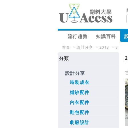
流行趨勢
知識百科
首頁
>
設計分享
>
2013
>
8
2
分類
設計分享
時裝成衣
婚紗配件
內衣配件
鞋包配件
劇服設計