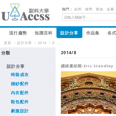
熱門：
副料
織帶
蕾絲
金屬
流行趨勢
知識百科
設計分享
作品集
各
首頁
>
設計分享
>
2014
>
8
2014/8
分類
纏繞畫紙雕-Eric Standley
設計分享
時裝成衣
婚紗配件
內衣配件
鞋包配件
劇服設計