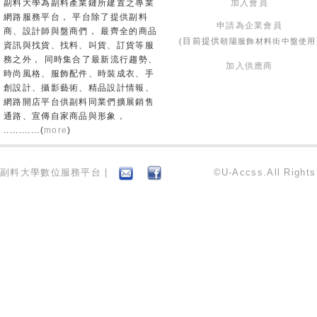
副料大學為副料產業鏈所建置之專業
加入會員
網路服務平台， 平台除了提供副料
申請為企業會員
商、設計師與盤商們， 最齊全的商品
朝陽服飾材料街中盤使用
(目前提供
資訊與找貨、找料、叫貨、訂貨等服
務之外， 同時集合了最新流行趨勢、
加入供應商
時尚風格、服飾配件、時裝成衣、手
創設計、攝影藝術、精品設計情報、
網路開店平台供副料同業們擴展銷售
通路、宣傳自家商品與形象，
............(
more
)
副料大學數位服務平台 |
©U-Accss.All Right