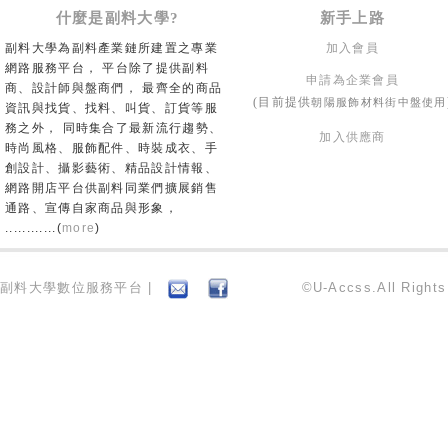
什麼是副料大學?
新手上路
副料大學為副料產業鏈所建置之專業
加入會員
網路服務平台， 平台除了提供副料
申請為企業會員
商、設計師與盤商們， 最齊全的商品
朝陽服飾材料街中盤使用
(目前提供
資訊與找貨、找料、叫貨、訂貨等服
務之外， 同時集合了最新流行趨勢、
加入供應商
時尚風格、服飾配件、時裝成衣、手
創設計、攝影藝術、精品設計情報、
網路開店平台供副料同業們擴展銷售
通路、宣傳自家商品與形象，
............(
more
)
副料大學數位服務平台 |
©U-Accss.All Right