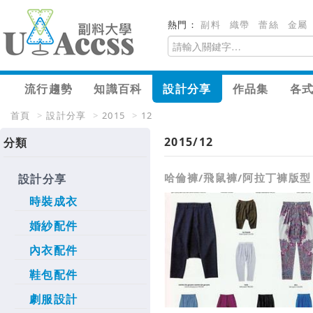
熱門：
副料
織帶
蕾絲
金屬
流行趨勢
知識百科
設計分享
作品集
各
首頁
>
設計分享
>
2015
>
12
2015/12
分類
哈倫褲/飛鼠褲/阿拉丁褲版型
設計分享
時裝成衣
婚紗配件
內衣配件
鞋包配件
劇服設計