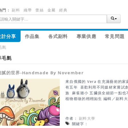
熱門：
副料
織帶
蕾絲
金屬
經典
設計分享
作品集
各式副料
專業供應
常見問題
毛氈
羊毛氈
細膩的世界-Handmade By November
來自俄國的 Vera 在充滿藝術的
有五年 喜歡利用不同媒材來嘗試
族 麻雀雖小 五臟俱全細節一點也
植物都做的栩栩如生 編輯／副料
http://novembrin.etsy.com/
作者：
副料大學
關鍵字：