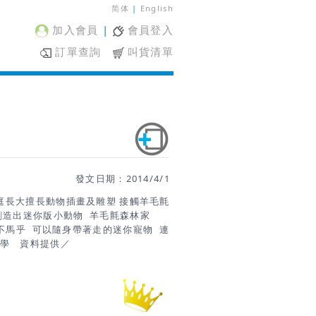
简体
|
English
加入會員
|
會員登入
訂單查詢
叫貨清單
發文日期：2014/4/1
家庭長大擅長動物插畫及雕塑 接觸羊毛氈
創造出迷你版小動物 羊毛氈森林家
不馬乎 可以隨身帶著走的迷你寵物 連
大學 資料提供／