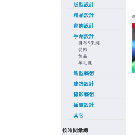
版型設計
精品設計
家飾設計
手創設計
拼布&刺繡
髮飾
飾品
羊毛氈
造型藝術
建築設計
攝影藝術
插畫設計
其它
按時間彙總