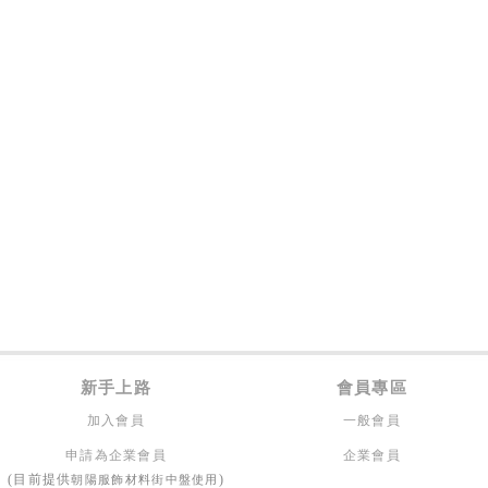
新手上路
會員專區
加入會員
一般會員
申請為企業會員
企業會員
朝陽服飾材料街中盤使用
(目前提供
)