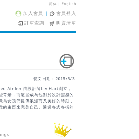
简体
|
English
加入會員
|
會員登入
訂單查詢
叫貨清單
發文日期：2015/3/3
 Atelier 由設計師Liv Hart創立，
工這些背景，而這些成為他對於設計靈感的
和創意為女孩們提供浪漫而又美好的時刻，
歡的東西來完美自己。通過各式各樣的
裹上了自然、清新、優雅與甜美雅，讓
輯／副料大學 資料來源／
p
ings