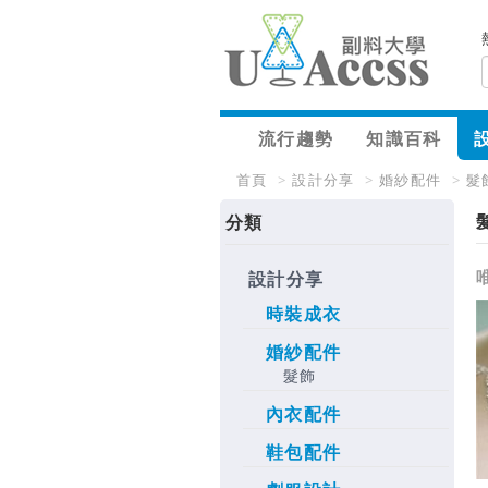
流行趨勢
知識百科
首頁
>
設計分享
>
婚紗配件
>
髮
分類
唯
設計分享
時裝成衣
婚紗配件
髮飾
內衣配件
鞋包配件