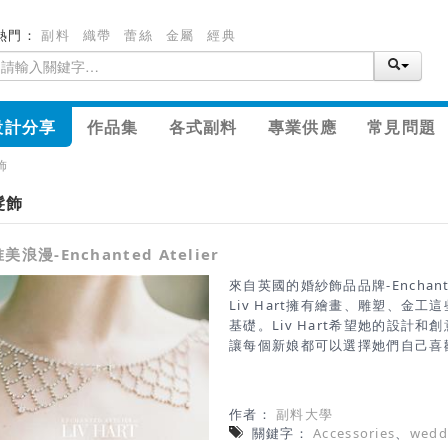
熱門：
副料
織帶
蕾絲
金屬
經典
設計分享
作品集
各式副料
專業供應
常見問題
飾
髮飾
美浪漫-Enchanted Atelier
來自英國的婚紗飾品品牌-Enchanted
Liv Hart擁有繪畫、雕塑、金
基礎。Liv Hart希望她的設計
讓每個新娘都可以選擇她們自己喜
珍珠、水晶、絲綢、緞帶等材質，
整體造型看起來夢幻又浪漫。 編
http://www.livhart.com/#!sho
作者：
副料大學
關鍵字：
Accessories
、
wedd