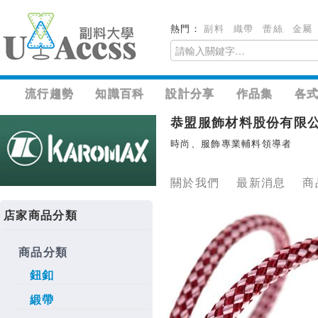
熱門：
副料
織帶
蕾絲
金屬
流行趨勢
知識百科
設計分享
作品集
各
恭盟服飾材料股份有限
時尚、服飾專業輔料領導者
關於我們
最新消息
商
店家商品分類
商品分類
鈕釦
緞帶