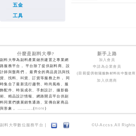
五金
工具
什麼是副料大學?
新手上路
副料大學為副料產業鏈所建置之專業網
加入會員
路服務平台， 平台除了提供副料商、設
申請為企業會員
計師與盤商們， 最齊全的商品資訊與找
朝陽服飾材料街中盤使用
(目前提供
貨、找料、叫貨、訂貨等服務之外， 同
加入供應商
時集合了最新流行趨勢、時尚風格、服
飾配件、時裝成衣、手創設計、攝影藝
術、精品設計情報、網路開店平台供副
料同業們擴展銷售通路、宣傳自家商品
與形象， ............(
more
)
副料大學數位服務平台 |
©U-Accss.All Right