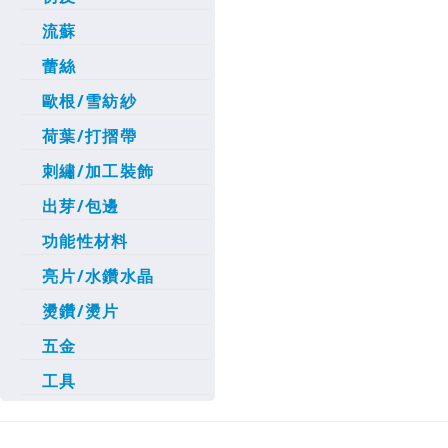
流蘇
蕾絲
歐根/雪紡紗
荷葉/打摺帶
刺繡/加工裝飾
出芽/包邊
功能性材料
亮片/水鑽水晶
燙鑽/燙片
五金
工具