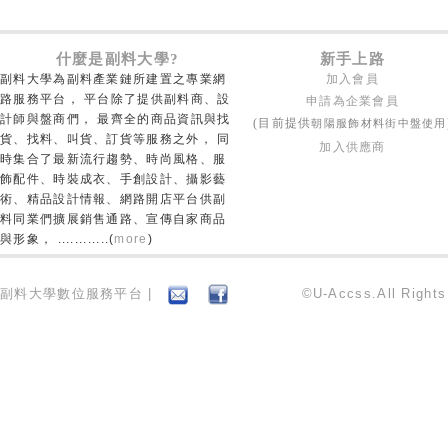
什麼是副料大學?
新手上路
副料大學為副料產業鏈所建置之專業網
加入會員
路服務平台， 平台除了提供副料商、設
申請為企業會員
計師與盤商們， 最齊全的商品資訊與找
朝陽服飾材料街中盤使用
(目前提供
貨、找料、叫貨、訂貨等服務之外， 同
加入供應商
時集合了最新流行趨勢、時尚風格、服
飾配件、時裝成衣、手創設計、攝影藝
術、精品設計情報、網路開店平台供副
料同業們擴展銷售通路、宣傳自家商品
與形象， ............(
more
)
副料大學數位服務平台 |
©U-Accss.All Right