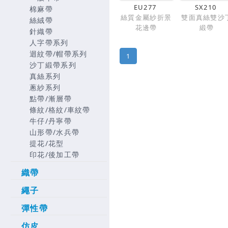
EU277
SX210
棉麻帶
絲質金屬紗折景
雙面真絲雙沙
絲絨帶
花邊帶
緞帶
針織帶
人字帶系列
迴紋帶/帽帶系列
1
沙丁緞帶系列
真絲系列
蔥紗系列
點帶/漸層帶
條紋/格紋/車紋帶
牛仔/丹寧帶
山形帶/水兵帶
提花/花型
印花/後加工帶
織帶
繩子
彈性帶
仿皮