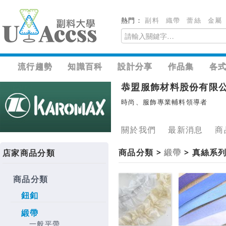
熱門：
副料
織帶
蕾絲
金屬
流行趨勢
知識百科
設計分享
作品集
各
恭盟服飾材料股份有限
時尚、服飾專業輔料領導者
關於我們
最新消息
商
商品分類 >
緞帶
> 真絲系
店家商品分類
商品分類
鈕釦
緞帶
一般平帶