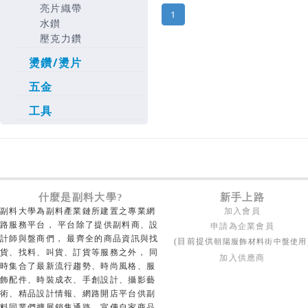
亮片織帶
1
水鑚
壓克力鑽
燙鑽/燙片
五金
工具
什麼是副料大學?
新手上路
副料大學為副料產業鏈所建置之專業網
加入會員
路服務平台， 平台除了提供副料商、設
申請為企業會員
計師與盤商們， 最齊全的商品資訊與找
朝陽服飾材料街中盤使用
(目前提供
貨、找料、叫貨、訂貨等服務之外， 同
加入供應商
時集合了最新流行趨勢、時尚風格、服
飾配件、時裝成衣、手創設計、攝影藝
術、精品設計情報、網路開店平台供副
料同業們擴展銷售通路、宣傳自家商品