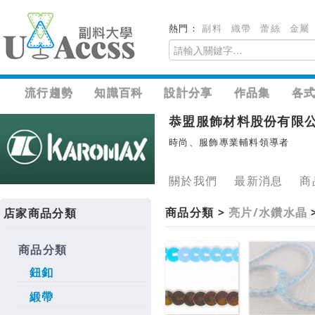
熱門：
副料
織帶
蕾絲
金屬
流行趨勢
知識百科
設計分享
作品集
各
恭盟服飾材料股份有限
時尚、服飾專業輔料領導者
關於我們
最新消息
商
商品分類 >
亮片/水鑽水晶
店家商品分類
商品分類
鈕釦
緞帶