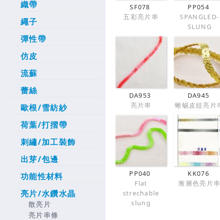
織帶
SF078
PP054
五彩亮片串
SPANGLED-
繩子
SLUNG
彈性帶
仿皮
流蘇
蕾絲
DA953
DA945
亮片串
蜥蜴皮紋亮片
歐根/雪紡紗
荷葉/打摺帶
刺繡/加工裝飾
出芽/包邊
PP040
KK076
功能性材料
Flat
漸層色亮片
亮片/水鑽水晶
strechable
slung
散亮片
亮片串條