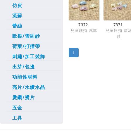
仿皮
流蘇
7372
7371
蕾絲
兒童鈕扣-汽車
兒童鈕扣-溜
歐根/雪紡紗
鞋
荷葉/打摺帶
1
刺繡/加工裝飾
出芽/包邊
功能性材料
亮片/水鑽水晶
燙鑽/燙片
五金
工具