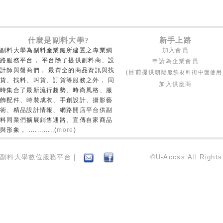
什麼是副料大學?
新手上路
副料大學為副料產業鏈所建置之專業網
加入會員
路服務平台， 平台除了提供副料商、設
申請為企業會員
計師與盤商們， 最齊全的商品資訊與找
朝陽服飾材料街中盤使用
(目前提供
貨、找料、叫貨、訂貨等服務之外， 同
加入供應商
時集合了最新流行趨勢、時尚風格、服
飾配件、時裝成衣、手創設計、攝影藝
術、精品設計情報、網路開店平台供副
料同業們擴展銷售通路、宣傳自家商品
與形象， ............(
more
)
副料大學數位服務平台 |
©U-Accss.All Right