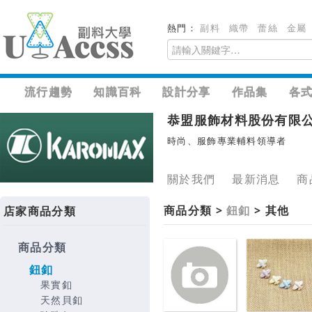
熱門：
副料
織帶
蕾絲
金屬
流行趨勢
知識百科
設計分享
作品集
各
恭盟服飾材料股份有限
時尚、服飾專業輔料領導者
關於我們
最新消息
商
商品分類 >
鈕釦
> 其他
店家商品分類
商品分類
鈕釦
果實釦
天然貝釦