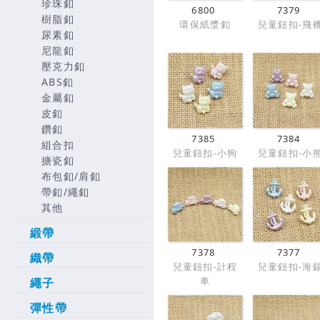
珍珠釦
6800
7379
樹脂釦
環保紙漿釦
兒童鈕扣-飛
尿素釦
尼龍釦
壓克力釦
ABS釦
金屬釦
皮釦
鑽釦
7385
7384
組合扣
兒童鈕扣-小狗
兒童鈕扣-小
搪瓷釦
布包釦/肩釦
帶釦/繩釦
其他
緞帶
7378
7377
織帶
兒童鈕扣-計程
兒童鈕扣-海
車
繩子
彈性帶