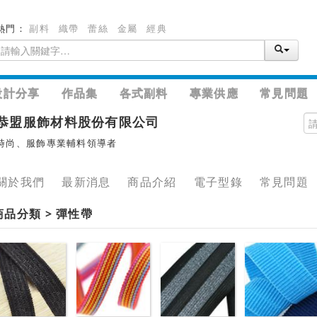
熱門：
副料
織帶
蕾絲
金屬
經典
設計分享
作品集
各式副料
專業供應
常見問題
恭盟服飾材料股份有限公司
時尚、服飾專業輔料領導者
關於我們
最新消息
商品介紹
電子型錄
常見問題
商品分類 > 彈性帶