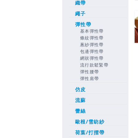
織帶
繩子
彈性帶
基本彈性帶
條紋彈性帶
蔥紗彈性帶
包邊彈性帶
網狀彈性帶
流行款鬆緊帶
彈性腰帶
彈性肩帶
仿皮
流蘇
蕾絲
歐根/雪紡紗
荷葉/打摺帶