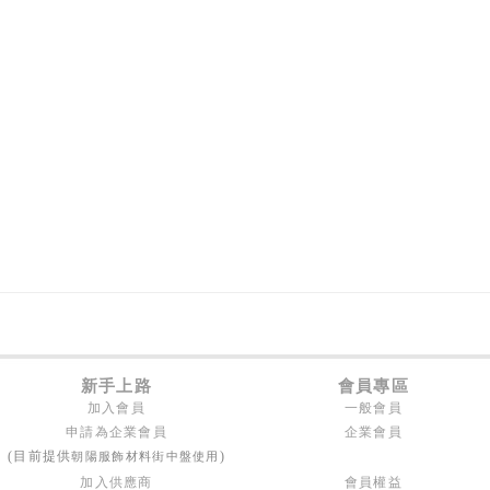
新手上路
會員專區
加入會員
一般會員
申請為企業會員
企業會員
朝陽服飾材料街中盤使用
(目前提供
)
加入供應商
會員權益