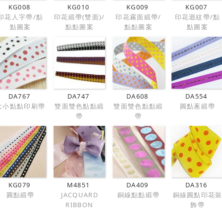
KG008
KG010
KG009
KG007
印花人字帶/點
印花緞帶(雙面)/
印花霧面緞帶/
印花迴紋帶/點
點圖案
點點圖案
點點圖案
點圖案
DA767
DA747
DA608
DA554
大小點點印刷帶
雙面雙色點點緞
雙面雙色點點緞
圓點蔥緞帶
帶
帶
KG079
M4851
DA409
DA316
圓點緞帶
JACQUARD
銅線點點緞帶
銅線圓點印花
RIBBON
飾帶