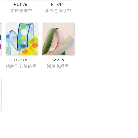
EU076
ET896
漸層色織帶
漸層色迴紋帶
DA315
DA229
銅線印花裝飾帶
漸層色緞帶
裝