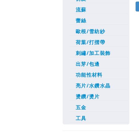
流蘇
蕾絲
歐根/雪紡紗
荷葉/打摺帶
刺繡/加工裝飾
出芽/包邊
功能性材料
亮片/水鑽水晶
燙鑽/燙片
五金
工具