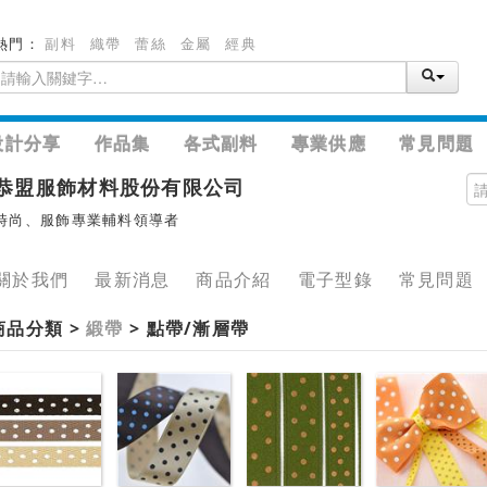
熱門：
副料
織帶
蕾絲
金屬
經典
設計分享
作品集
各式副料
專業供應
常見問題
恭盟服飾材料股份有限公司
時尚、服飾專業輔料領導者
關於我們
最新消息
商品介紹
電子型錄
常見問題
商品分類 >
緞帶
> 點帶/漸層帶