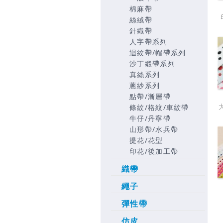
棉麻帶
絲絨帶
針織帶
人字帶系列
迴紋帶/帽帶系列
沙丁緞帶系列
真絲系列
蔥紗系列
點帶/漸層帶
條紋/格紋/車紋帶
牛仔/丹寧帶
山形帶/水兵帶
提花/花型
印花/後加工帶
織帶
繩子
彈性帶
仿皮