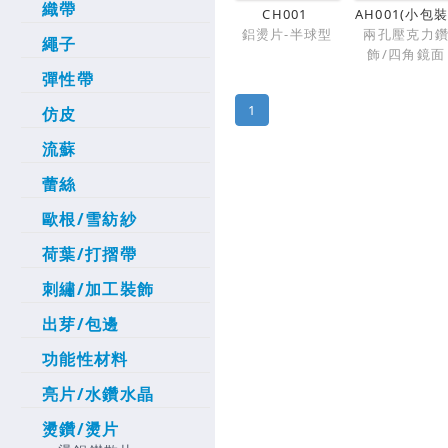
織帶
CH001
AH001(小包裝
鋁燙片-半球型
兩孔壓克力
繩子
飾/四角鏡面
彈性帶
1
仿皮
流蘇
蕾絲
歐根/雪紡紗
荷葉/打摺帶
刺繡/加工裝飾
出芽/包邊
功能性材料
亮片/水鑽水晶
燙鑽/燙片