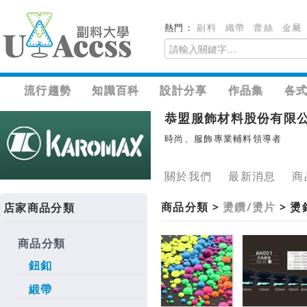
熱門：
副料
織帶
蕾絲
金屬
流行趨勢
知識百科
設計分享
作品集
各
恭盟服飾材料股份有限
時尚、服飾專業輔料領導者
關於我們
最新消息
商
商品分類 >
燙鑽/燙片
>
店家商品分類
商品分類
鈕釦
緞帶