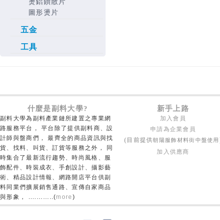
燙鋁鑚散片
圖形燙片
五金
工具
什麼是副料大學?
新手上路
副料大學為副料產業鏈所建置之專業網
加入會員
路服務平台， 平台除了提供副料商、設
申請為企業會員
計師與盤商們， 最齊全的商品資訊與找
朝陽服飾材料街中盤使用
(目前提供
貨、找料、叫貨、訂貨等服務之外， 同
加入供應商
時集合了最新流行趨勢、時尚風格、服
飾配件、時裝成衣、手創設計、攝影藝
術、精品設計情報、網路開店平台供副
料同業們擴展銷售通路、宣傳自家商品
與形象， ............(
more
)