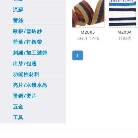
流蘇
蕾絲
歐根/雪紡紗
M2005
M2004
KNIT TYPE
針織帶
荷葉/打摺帶
刺繡/加工裝飾
1
出芽/包邊
功能性材料
亮片/水鑽水晶
燙鑽/燙片
五金
工具