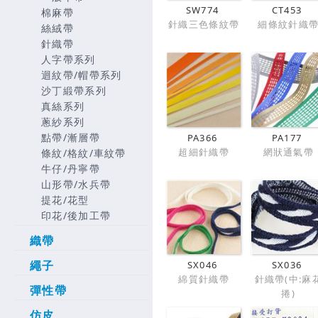
SW774
CT453
棉麻帶
針織三色條紋帶
細條紋針織
絲絨帶
針織帶
人字帶系列
迴紋帶/帽帶系列
沙丁緞帶系列
真絲系列
蔥紗系列
點帶/漸層帶
PA366
PA177
超細針織帶
網狀通氣帶
條紋/格紋/車紋帶
牛仔/丹寧帶
山形帶/水兵帶
提花/花型
印花/後加工帶
織帶
繩子
SX046
SX036
綿質針織帶
針織帶(中:麻
彈性帶
捲)
仿皮