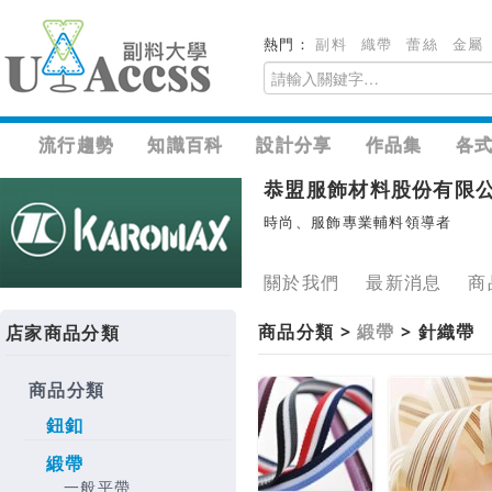
熱門：
副料
織帶
蕾絲
金屬
流行趨勢
知識百科
設計分享
作品集
各
恭盟服飾材料股份有限
時尚、服飾專業輔料領導者
關於我們
最新消息
商
商品分類 >
緞帶
> 針織帶
店家商品分類
商品分類
鈕釦
緞帶
一般平帶