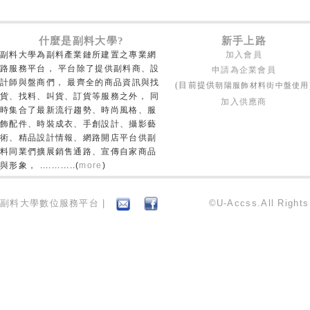
什麼是副料大學?
新手上路
副料大學為副料產業鏈所建置之專業網
加入會員
路服務平台， 平台除了提供副料商、設
申請為企業會員
計師與盤商們， 最齊全的商品資訊與找
朝陽服飾材料街中盤使用
(目前提供
貨、找料、叫貨、訂貨等服務之外， 同
加入供應商
時集合了最新流行趨勢、時尚風格、服
飾配件、時裝成衣、手創設計、攝影藝
術、精品設計情報、網路開店平台供副
料同業們擴展銷售通路、宣傳自家商品
與形象， ............(
more
)
副料大學數位服務平台 |
©U-Accss.All Right