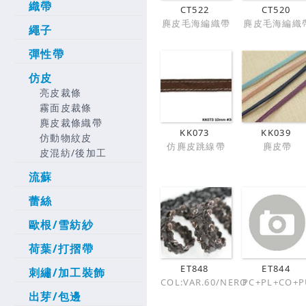
織帶
CT522
CT520
麂皮毛海編織帶
麂皮毛海編織
繩子
彈性帶
仿皮
亮皮裁條
霧面皮裁條
麂皮裁條織帶
KK073
KK039
仿動物紋皮
仿麂皮跳線帶
麂皮帶
皮混紡/後加工
流蘇
蕾絲
歐根/雪紡紗
荷葉/打摺帶
ET848
ET844
刺繡/加工裝飾
COL:VAR.60/NERO
PC+PL+CO+
出芽/包邊