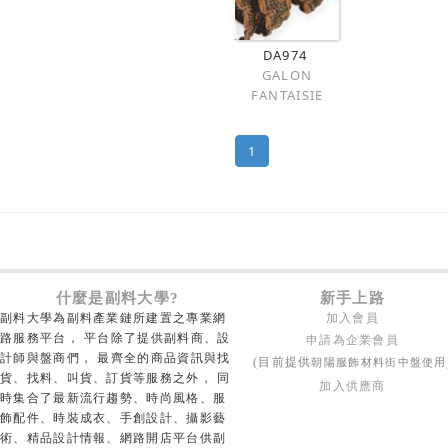
DA974
GALON
FANTAISIE
1
什麼是副料大學?
新手上路
副料大學為副料產業鏈所建置之專業網
加入會員
路服務平台， 平台除了提供副料商、設
申請為企業會員
計師與盤商們， 最齊全的商品資訊與找
朝陽服飾材料街中盤使用
(目前提供
貨、找料、叫貨、訂貨等服務之外， 同
加入供應商
時集合了最新流行趨勢、時尚風格、服
飾配件、時裝成衣、手創設計、攝影藝
術、精品設計情報、網路開店平台供副