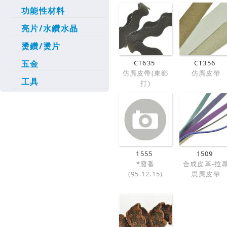
功能性材料
亮片/水鑽水晶
燙鑽/燙片
五金
CT635
CT356
仿麂皮帶(東鄉
仿麂皮帶
工具
打)
1555
1509
*廢番
合成皮革-拉
(95.12.15)
思麂皮帶