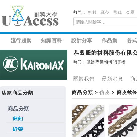
熱門：
副料
織帶
蕾絲
金屬
流行趨勢
知識百科
設計分享
作品集
各
恭盟服飾材料股份有限
時尚、服飾專業輔料領導者
關於我們
最新消息
商
商品分類 >
仿皮
> 麂皮裁
店家商品分類
商品分類
鈕釦
緞帶