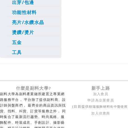
出芽/包邊
功能性材料
亮片/水鑽水晶
燙鑽/燙片
五金
工具
什麼是副料大學?
新手上路
副料大學為副料產業鏈所建置之專業網
加入會員
路服務平台， 平台除了提供副料商、設
申請為企業會員
計師與盤商們， 最齊全的商品資訊與找
朝陽服飾材料街中盤使用
(目前提供
貨、找料、叫貨、訂貨等服務之外， 同
加入供應商
時集合了最新流行趨勢、時尚風格、服
飾配件、時裝成衣、手創設計、攝影藝