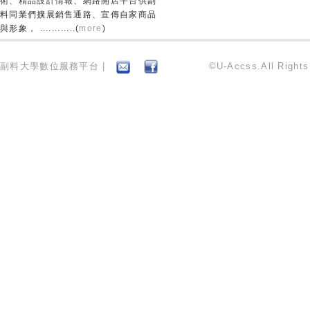
術、精品設計情報、網路開店平台供副
料同業們擴展銷售通路、宣傳自家商品
與形象， ............(
more
)
副料大學數位服務平台 |
©U-Accss.All Right