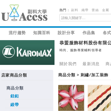
熱門：
副料
織帶
蕾絲
金屬
流行趨勢
知識百科
設計分享
作品集
各
恭盟服飾材料股份有限
時尚、服飾專業輔料領導者
關於我們
最新消息
商
商品分類 > 刺繡/加工裝飾
店家商品分類
商品分類
鈕釦
緞帶