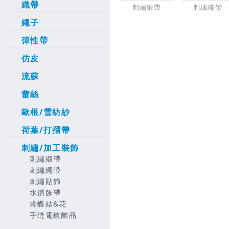
織帶
刺繡緞帶
刺繡繩帶
繩子
彈性帶
仿皮
流蘇
蕾絲
歐根/雪紡紗
荷葉/打摺帶
刺繡/加工裝飾
刺繡緞帶
刺繡繩帶
刺繡貼飾
水鑽飾帶
蝴蝶結&花
手缝電鍍飾品