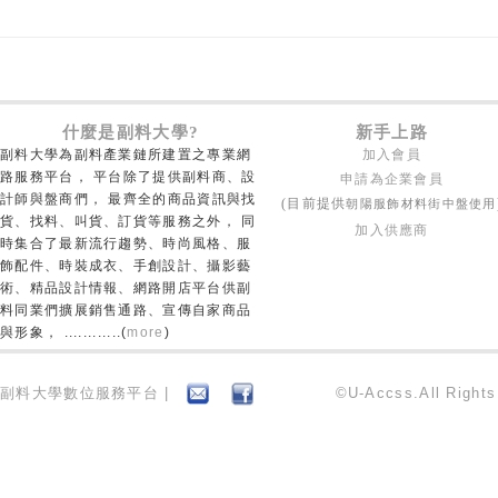
什麼是副料大學?
新手上路
副料大學為副料產業鏈所建置之專業網
加入會員
路服務平台， 平台除了提供副料商、設
申請為企業會員
計師與盤商們， 最齊全的商品資訊與找
朝陽服飾材料街中盤使用
(目前提供
貨、找料、叫貨、訂貨等服務之外， 同
加入供應商
時集合了最新流行趨勢、時尚風格、服
飾配件、時裝成衣、手創設計、攝影藝
術、精品設計情報、網路開店平台供副
料同業們擴展銷售通路、宣傳自家商品
與形象， ............(
more
)
副料大學數位服務平台 |
©U-Accss.All Right