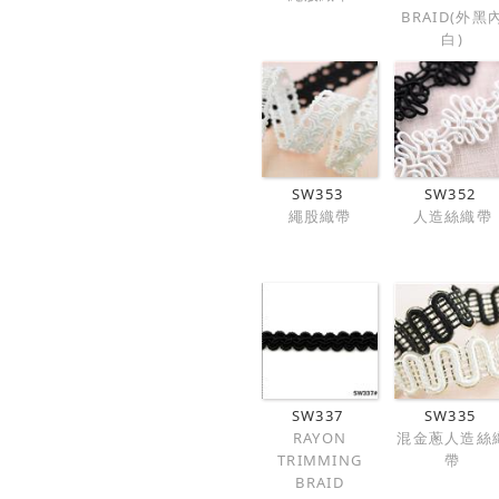
BRAID(外黑
白)
SW353
SW352
繩股織帶
人造絲織帶
SW337
SW335
RAYON
混金蔥人造絲
TRIMMING
帶
BRAID