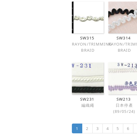
SW315
SW314
RAYON/TRIMMING
RAYON/TRIM
BRAID
BRAID
SW231
SW213
編織繩
日本停產
(89/05/24)
1
2
3
4
5
6