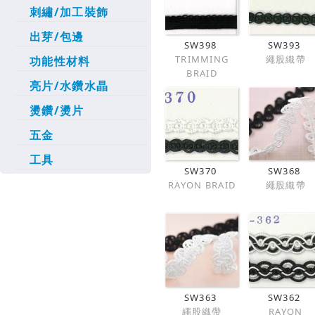
刺繡/加工裝飾
出芽/包邊
SW398
SW393
TRIMMING
繩股織帶
功能性材料
BRAID
亮片/水鑽水晶
燙鑽/燙片
五金
工具
SW370
SW368
RAYON BRAID
繩股織帶
SW363
SW362
繩股織帶
RAYON