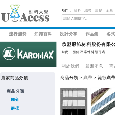
熱門：
副料
織帶
蕾絲
金屬
流行趨勢
知識百科
設計分享
作品集
各
恭盟服飾材料股份有限
時尚、服飾專業輔料領導者
關於我們
最新消息
商
商品分類 >
織帶
> 流行織
店家商品分類
商品分類
鈕釦
緞帶