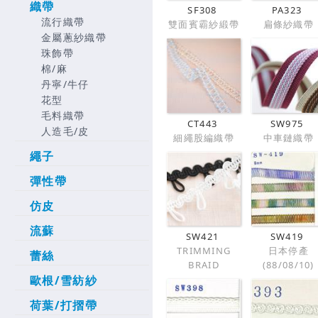
織帶
SF308
PA323
流行織帶
雙面賓霸紗緞帶
扁條紗織帶
金屬蔥紗織帶
珠飾帶
棉/麻
丹寧/牛仔
花型
毛料織帶
CT443
SW975
人造毛/皮
細繩股編織帶
中車鏈織帶
繩子
彈性帶
仿皮
流蘇
SW421
SW419
TRIMMING
日本停產
蕾絲
BRAID
(88/08/10)
歐根/雪紡紗
荷葉/打摺帶