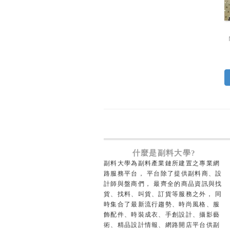
什麼是副料大學?
副料大學為副料產業鏈所建置之專業網
路服務平台， 平台除了提供副料商、設
計師與盤商們， 最齊全的商品資訊與找
貨、找料、叫貨、訂貨等服務之外， 同
時集合了最新流行趨勢、時尚風格、服
飾配件、時裝成衣、手創設計、攝影藝
術、精品設計情報、網路開店平台供副