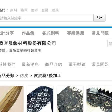
熱門：
副料
織帶
蕾絲
金屬
經典
設計分享
作品集
各式副料
專業供應
常見問題
恭盟服飾材料股份有限公司
時尚、服飾專業輔料領導者
關於我們
最新消息
商品介紹
電子型錄
常見問題
商品分類 >
仿皮
> 皮混紡/後加工