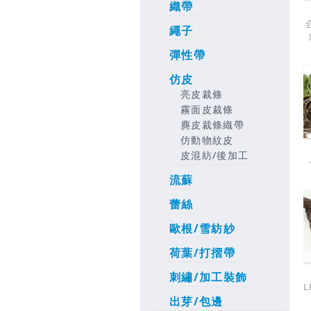
織帶
繩子
彈性帶
仿皮
亮皮裁條
霧面皮裁條
麂皮裁條織帶
仿動物紋皮
皮混紡/後加工
流蘇
蕾絲
歐根/雪紡紗
荷葉/打摺帶
刺繡/加工裝飾
L
出芽/包邊