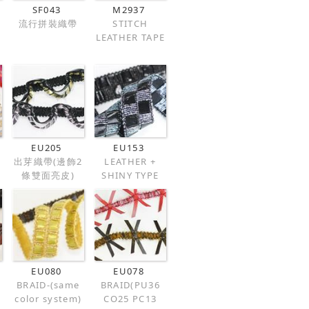
SF043
M2937
流行拼裝織帶
STITCH
LEATHER TAPE
EU205
EU153
毛
出芽織帶(邊飾2
LEATHER +
條雙面亮皮)
SHINY TYPE
EU080
EU078
BRAID-(same
BRAID(PU36
color system)
CO25 PC13