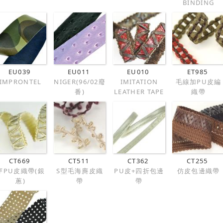
BINDING
EU039
EU011
EU010
ET985
IMPRONTEL
NIGER(96/02廢
IMITATION
毛線加PU皮編
番)
LEATHER TAPE
織帶
CT669
CT511
CT362
CT255
穿PU皮織帶(銀
S型毛海麂皮織
PU皮+四折包邊
仿皮包邊織帶
蔥)
帶
帶