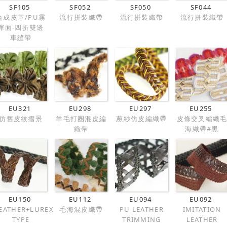
SF105
SF052
SF050
SF044
合成皮革/PU霧
流行拼裝織帶
流行拼裝織帶
流行拼裝織帶
單面-四折雙邊
車縫帶
EU321
EU298
EU297
EU255
仿舊皮紋摺景
羊毛打圈混皮編
蔥紗仿皮編織帶
皮條交叉編織
織帶
海織帶#黑
EU150
EU112
EU094
EU092
EATHER+LUREX
毛海混皮織帶
PU LEATHER
IMITATION
TYPE
TRIMMING
LEATHER