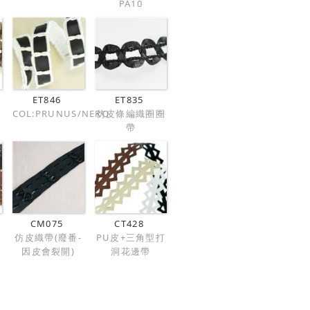
PA10
ET846
ET835
COL:PRUNUS/NERO
仿皮條編織圈圈
帶
CM075
CT428
仿皮織帶(廢番-
PU皮+三角型打
因皮會裂開)
洞花邊帶