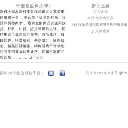
什麼是副料大學?
新手上路
副料大學為副料產業鏈所建置之專業網
加入會員
路服務平台， 平台除了提供副料商、設
申請為企業會員
計師與盤商們， 最齊全的商品資訊與找
朝陽服飾材料街中盤使用
(目前提供
貨、找料、叫貨、訂貨等服務之外， 同
加入供應商
時集合了最新流行趨勢、時尚風格、服
飾配件、時裝成衣、手創設計、攝影藝
術、精品設計情報、網路開店平台供副
料同業們擴展銷售通路、宣傳自家商品
與形象， ............(
more
)
副料大學數位服務平台 |
©U-Accss.All Right