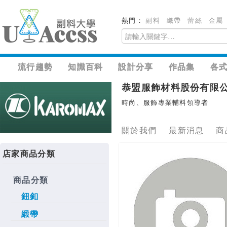
熱門：
副料
織帶
蕾絲
金屬
流行趨勢
知識百科
設計分享
作品集
各
恭盟服飾材料股份有限
時尚、服飾專業輔料領導者
關於我們
最新消息
商
店家商品分類
商品分類
鈕釦
緞帶