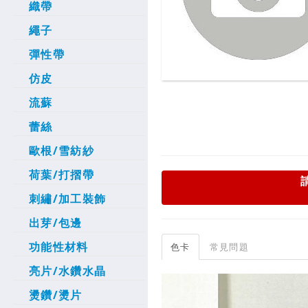
織帶
繩子
彈性帶
仿皮
流蘇
蕾絲
歐根/雪紡紗
荷葉/打摺帶
刺繡/加工裝飾
出芽/包邊
功能性材料
色卡
常見問題
亮片/水鑽水晶
燙鑽/燙片