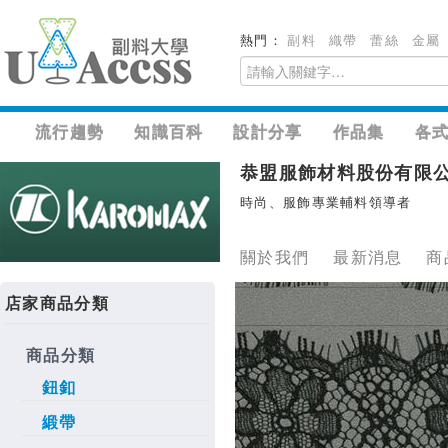
熱門：
副料
織帶
蕾絲
金屬
流行趨勢
知識百科
設計分享
作品集
各
恭盟服飾材料股份有限
時尚、服飾專業輔料領導者
關於我們
最新消息
商
店家商品分類
商品分類
鈕釦
緞帶