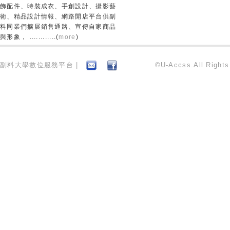
飾配件、時裝成衣、手創設計、攝影藝
術、精品設計情報、網路開店平台供副
料同業們擴展銷售通路、宣傳自家商品
與形象， ............(
more
)
副料大學數位服務平台 |
©U-Accss.All Right