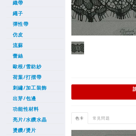
織帶
繩子
彈性帶
仿皮
流蘇
蕾絲
歐根/雪紡紗
荷葉/打摺帶
刺繡/加工裝飾
出芽/包邊
功能性材料
色卡
常見問題
亮片/水鑽水晶
燙鑽/燙片