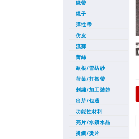
織帶
繩子
彈性帶
仿皮
流蘇
蕾絲
歐根/雪紡紗
荷葉/打摺帶
刺繡/加工裝飾
出芽/包邊
功能性材料
亮片/水鑽水晶
燙鑽/燙片