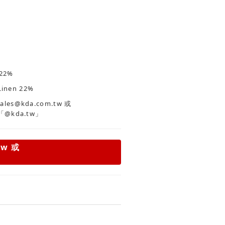
22%
Linen 22%
es@kda.com.tw
或
「@kda.tw」
tw
或
」