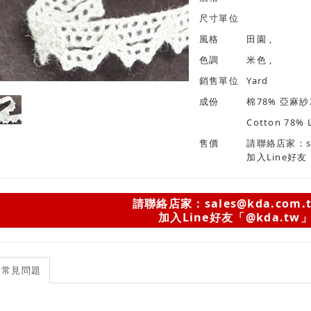
尺寸單位
風格
田園 ,
色調
米色 ,
銷售單位
Yard
成份
棉78% 亞麻紗
Cotton 78% 
售價
請聯絡店家：sal
加入Line好友
請聯絡店家：sales@kda.com.
加入Line好友「@kda.tw
常見問題