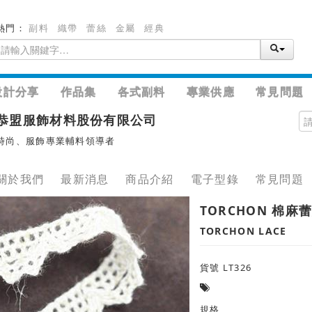
熱門：
副料
織帶
蕾絲
金屬
經典
設計分享
作品集
各式副料
專業供應
常見問題
恭盟服飾材料股份有限公司
時尚、服飾專業輔料領導者
關於我們
最新消息
商品介紹
電子型錄
常見問題
TORCHON 棉麻
TORCHON LACE
貨號 LT326
規格