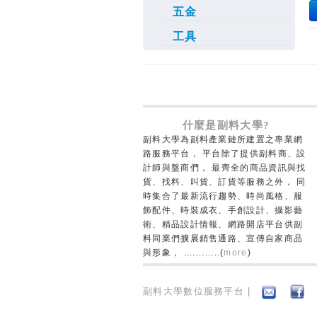
五金
工具
什麼是副料大學?
副料大學為副料產業鏈所建置之專業網
路服務平台， 平台除了提供副料商、設
計師與盤商們， 最齊全的商品資訊與找
貨、找料、叫貨、訂貨等服務之外， 同
時集合了最新流行趨勢、時尚風格、服
飾配件、時裝成衣、手創設計、攝影藝
術、精品設計情報、網路開店平台供副
料同業們擴展銷售通路、宣傳自家商品
與形象， ............(
more
)
副料大學數位服務平台 |