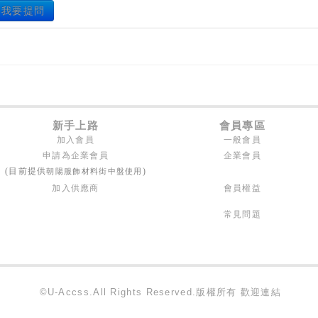
我要提問
新手上路
會員專區
加入會員
一般會員
申請為企業會員
企業會員
朝陽服飾材料街中盤使用
(目前提供
)
加入供應商
會員權益
常見問題
©U-Accss.All Rights Reserved.版權所有 歡迎連結