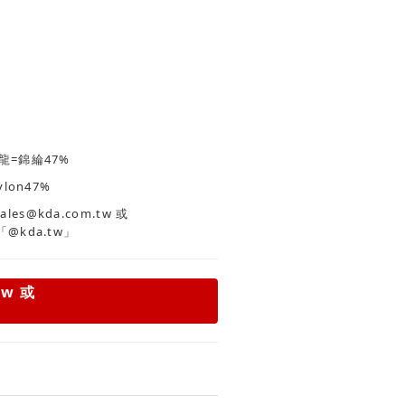
龍=錦綸47%
ylon47%
es@kda.com.tw
或
「@kda.tw」
tw
或
」