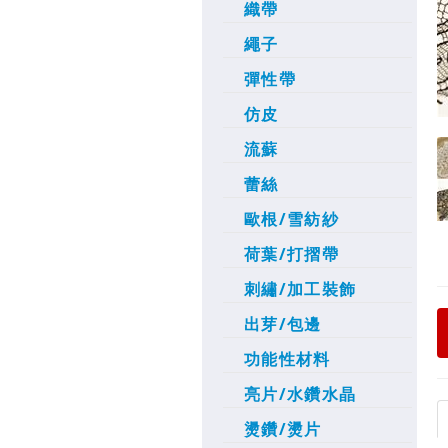
織帶
繩子
彈性帶
仿皮
流蘇
蕾絲
歐根/雪紡紗
荷葉/打摺帶
刺繡/加工裝飾
出芽/包邊
功能性材料
亮片/水鑽水晶
燙鑽/燙片