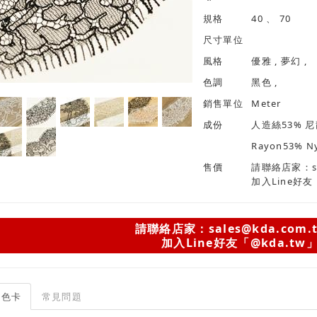
規格
40 、 70
尺寸單位
風格
優雅 , 夢幻 ,
色調
黑色 ,
銷售單位
Meter
成份
人造絲53% 尼
Rayon53% N
售價
請聯絡店家：sal
加入Line好友
請聯絡店家：sales@kda.com.
加入Line好友「@kda.tw
色卡
常見問題