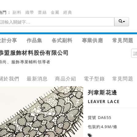
熱門：
副料
織帶
蕾絲
金屬
經典
設計分享
作品集
各式副料
專業供應
常見問題
恭盟服飾材料股份有限公司
時尚、服飾專業輔料領導者
關於我們
最新消息
商品介紹
電子型錄
常見問題
列韋斯花邊
LEAVER LACE
貨號 DA655
包裝約4.9M/條