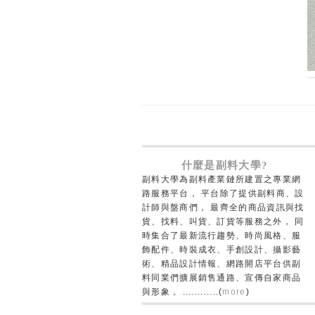
什麼是副料大學?
副料大學為副料產業鏈所建置之專業網
路服務平台， 平台除了提供副料商、設
計師與盤商們， 最齊全的商品資訊與找
貨、找料、叫貨、訂貨等服務之外， 同
時集合了最新流行趨勢、時尚風格、服
飾配件、時裝成衣、手創設計、攝影藝
術、精品設計情報、網路開店平台供副
料同業們擴展銷售通路、宣傳自家商品
與形象， ............(
more
)