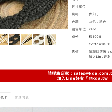
尺寸單位
風格
夢幻 ,
色調
白色 , 黑色 ,
銷售單位
Yard
成份
棉100%
Cotton100%
售價
請聯絡店家：sal
加入Line好友
請聯絡店家：sales@kda.com.
加入Line好友「@kda.tw
色卡
常見問題