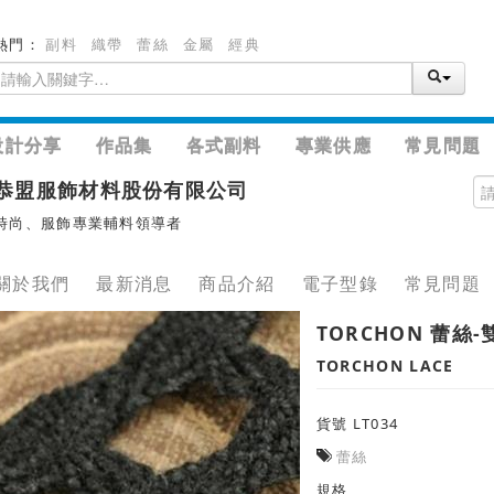
熱門：
副料
織帶
蕾絲
金屬
經典
設計分享
作品集
各式副料
專業供應
常見問題
恭盟服飾材料股份有限公司
時尚、服飾專業輔料領導者
關於我們
最新消息
商品介紹
電子型錄
常見問題
TORCHON 蕾絲-
TORCHON LACE
貨號 LT034
蕾絲
規格