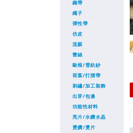
織帶
繩子
彈性帶
仿皮
流蘇
蕾絲
歐根/雪紡紗
荷葉/打摺帶
刺繡/加工裝飾
出芽/包邊
功能性材料
亮片/水鑽水晶
燙鑽/燙片