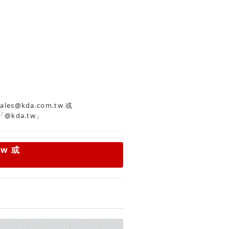
es@kda.com.tw
或
「@kda.tw」
tw
或
」