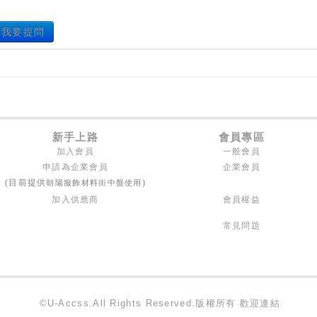
我要提問
新手上路
會員專區
加入會員
一般會員
申請為企業會員
企業會員
朝陽服飾材料街中盤使用
(目前提供
)
加入供應商
會員權益
常見問題
©U-Accss.All Rights Reserved.版權所有 歡迎連結