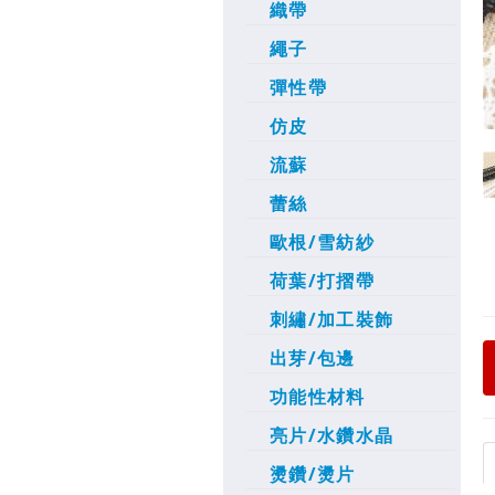
織帶
繩子
彈性帶
仿皮
流蘇
蕾絲
歐根/雪紡紗
荷葉/打摺帶
刺繡/加工裝飾
出芽/包邊
功能性材料
亮片/水鑽水晶
燙鑽/燙片