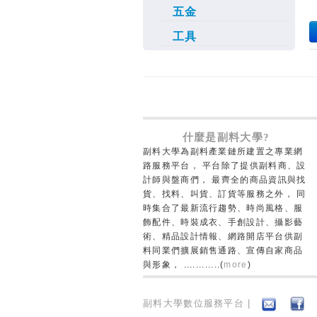
五金
工具
什麼是副料大學?
副料大學為副料產業鏈所建置之專業網
路服務平台， 平台除了提供副料商、設
計師與盤商們， 最齊全的商品資訊與找
貨、找料、叫貨、訂貨等服務之外， 同
時集合了最新流行趨勢、時尚風格、服
飾配件、時裝成衣、手創設計、攝影藝
術、精品設計情報、網路開店平台供副
料同業們擴展銷售通路、宣傳自家商品
與形象， ............(
more
)
副料大學數位服務平台 |