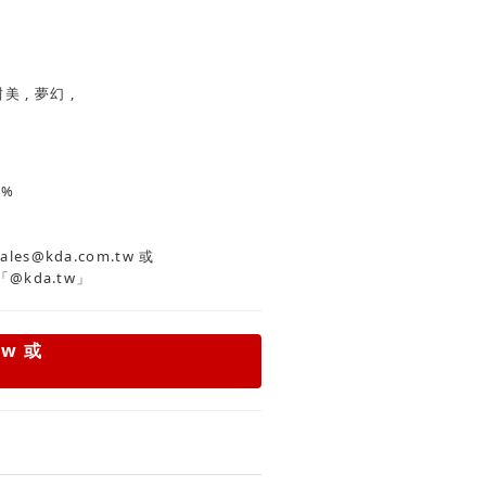
田園 , 浪漫 , 甜美 , 夢幻 ,
0%
es@kda.com.tw
或
「@kda.tw」
tw
或
」