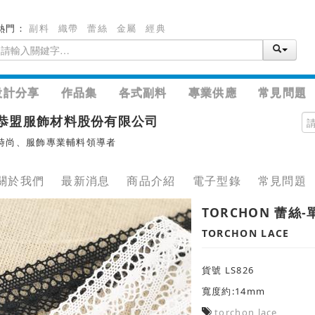
熱門：
副料
織帶
蕾絲
金屬
經典
設計分享
作品集
各式副料
專業供應
常見問題
恭盟服飾材料股份有限公司
時尚、服飾專業輔料領導者
關於我們
最新消息
商品介紹
電子型錄
常見問題
TORCHON 蕾絲-
TORCHON LACE
貨號 LS826
寬度約:14mm
torchon lace