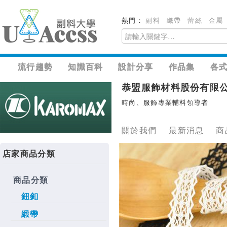
熱門：
副料
織帶
蕾絲
金屬
流行趨勢
知識百科
設計分享
作品集
各
恭盟服飾材料股份有限
時尚、服飾專業輔料領導者
關於我們
最新消息
商
店家商品分類
商品分類
鈕釦
緞帶