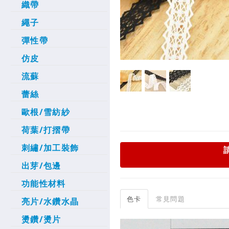
織帶
繩子
彈性帶
仿皮
流蘇
蕾絲
歐根/雪紡紗
荷葉/打摺帶
刺繡/加工裝飾
出芽/包邊
功能性材料
色卡
常見問題
亮片/水鑽水晶
燙鑽/燙片