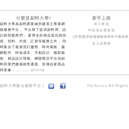
什麼是副料大學?
新手上路
副料大學為副料產業鏈所建置之專業網
加入會員
路服務平台， 平台除了提供副料商、設
申請為企業會員
計師與盤商們， 最齊全的商品資訊與找
朝陽服飾材料街中盤使用
(目前提供
貨、找料、叫貨、訂貨等服務之外， 同
加入供應商
時集合了最新流行趨勢、時尚風格、服
飾配件、時裝成衣、手創設計、攝影藝
術、精品設計情報、網路開店平台供副
料同業們擴展銷售通路、宣傳自家商品
與形象， ............(
more
)
副料大學數位服務平台 |
©U-Accss.All Right