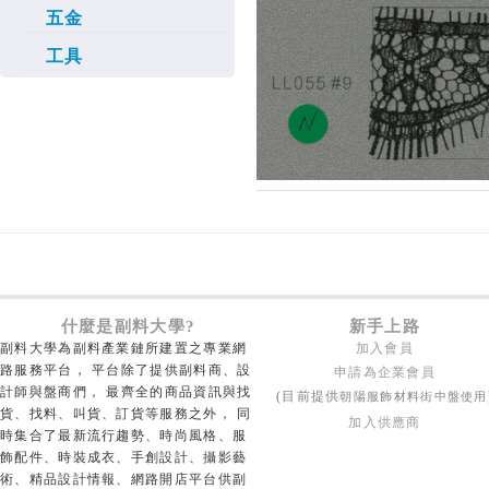
五金
工具
什麼是副料大學?
新手上路
副料大學為副料產業鏈所建置之專業網
加入會員
路服務平台， 平台除了提供副料商、設
申請為企業會員
計師與盤商們， 最齊全的商品資訊與找
朝陽服飾材料街中盤使用
(目前提供
貨、找料、叫貨、訂貨等服務之外， 同
加入供應商
時集合了最新流行趨勢、時尚風格、服
飾配件、時裝成衣、手創設計、攝影藝
術、精品設計情報、網路開店平台供副