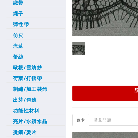
織帶
繩子
彈性帶
仿皮
流蘇
蕾絲
歐根/雪紡紗
荷葉/打摺帶
刺繡/加工裝飾
出芽/包邊
功能性材料
色卡
常見問題
亮片/水鑽水晶
燙鑽/燙片