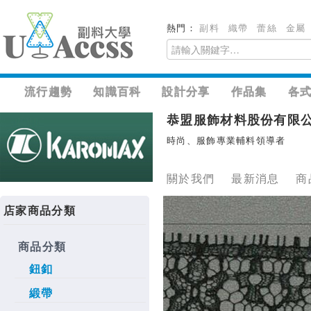
熱門：
副料
織帶
蕾絲
金屬
流行趨勢
知識百科
設計分享
作品集
各
恭盟服飾材料股份有限
時尚、服飾專業輔料領導者
關於我們
最新消息
商
店家商品分類
商品分類
鈕釦
緞帶