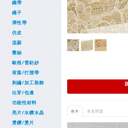
織帶
繩子
彈性帶
仿皮
流蘇
蕾絲
歐根/雪紡紗
荷葉/打摺帶
刺繡/加工裝飾
出芽/包邊
功能性材料
色卡
常見問題
亮片/水鑽水晶
燙鑽/燙片