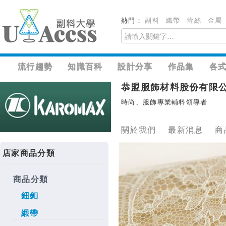
熱門：
副料
織帶
蕾絲
金屬
流行趨勢
知識百科
設計分享
作品集
各
恭盟服飾材料股份有限
時尚、服飾專業輔料領導者
關於我們
最新消息
商
店家商品分類
商品分類
鈕釦
緞帶