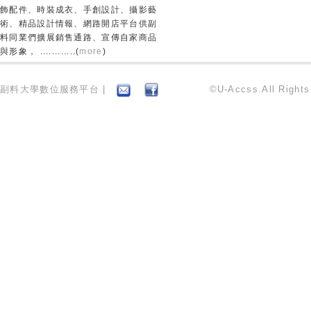
飾配件、時裝成衣、手創設計、攝影藝
術、精品設計情報、網路開店平台供副
料同業們擴展銷售通路、宣傳自家商品
與形象， ............(
more
)
副料大學數位服務平台 |
©U-Accss.All Right