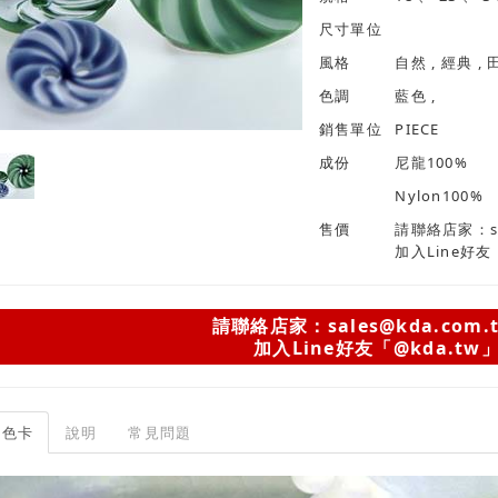
尺寸單位
風格
色調
藍色 ,
銷售單位
PIECE
成份
尼龍100%
Nylon100%
售價
請聯絡店家：sal
加入Line好友
請聯絡店家：sales@kda.com.
加入Line好友「@kda.tw
色卡
說明
常見問題