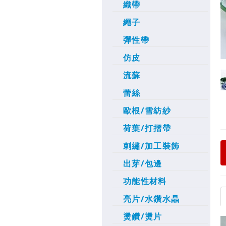
織帶
繩子
彈性帶
仿皮
流蘇
蕾絲
歐根/雪紡紗
荷葉/打摺帶
刺繡/加工裝飾
出芽/包邊
功能性材料
亮片/水鑽水晶
燙鑽/燙片