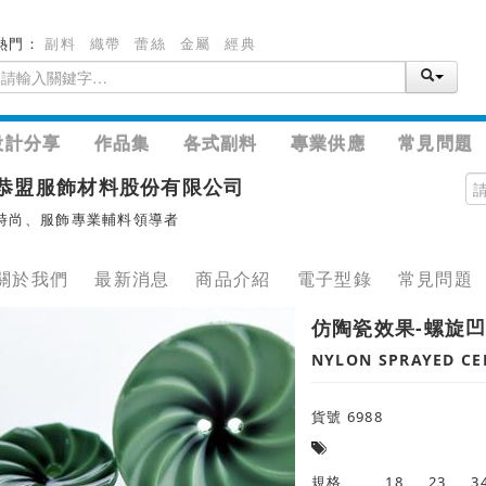
熱門：
副料
織帶
蕾絲
金屬
經典
設計分享
作品集
各式副料
專業供應
常見問題
恭盟服飾材料股份有限公司
時尚、服飾專業輔料領導者
關於我們
最新消息
商品介紹
電子型錄
常見問題
仿陶瓷效果-螺旋凹
NYLON SPRAYED CE
貨號 6988
規格