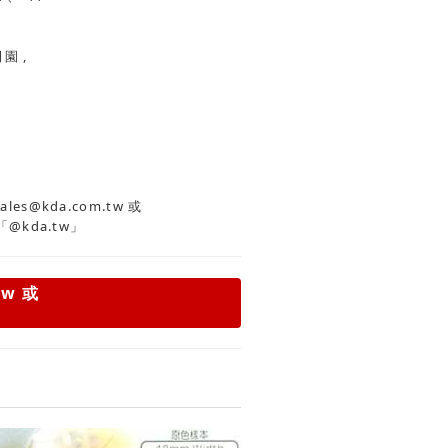
自然 , 經典 , 田園 ,
es@kda.com.tw
或
「@kda.tw」
tw
或
」